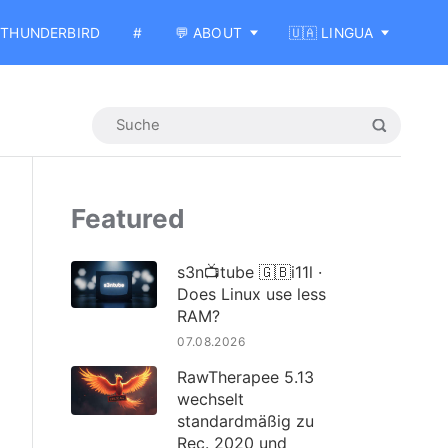
THUNDERBIRD
#
💬 ABOUT
🇺🇦 LINGUA
Featured
s3n📺tube 🇬🇧i11l ·
Does Linux use less
RAM?
07.08.2026
RawTherapee 5.13
wechselt
standardmäßig zu
Rec. 2020 und