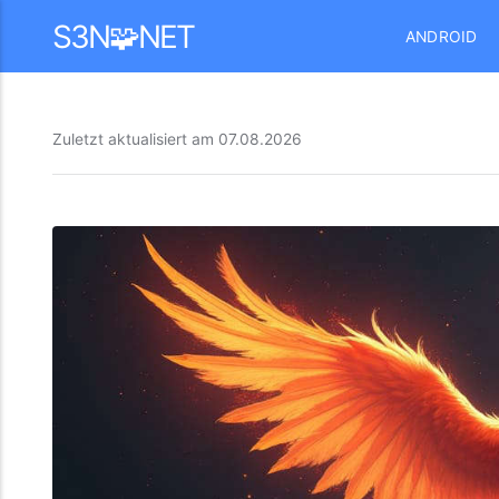
Mastodon
S3N🧩NET
ANDROID
Zuletzt aktualisiert am
07.08.2026