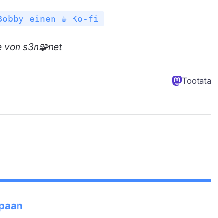
Bobby einen ☕ Ko-fi
e
von s3n🧩net
Tootata
Spaan