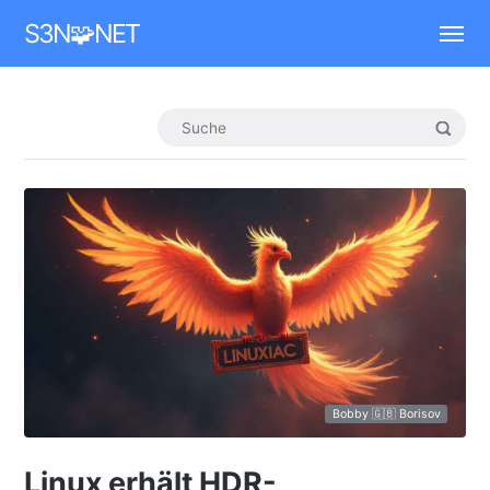
Mastodon
S3N🧩NET
Bobby 🇬🇧 Borisov
Linux erhält HDR-