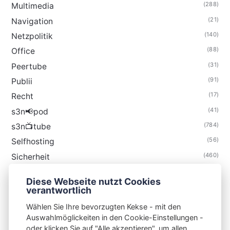
(288)
Multimedia
(21)
Navigation
(140)
Netzpolitik
(88)
Office
(31)
Peertube
(91)
Publii
(17)
Recht
(41)
s3n📢pod
(784)
s3n📺tube
(56)
Selfhosting
(460)
Sicherheit
(35)
Technik
Diese Webseite nutzt Cookies
(48)
Thunderbird
verantwortlich
Wählen Sie Ihre bevorzugten Kekse - mit den
Auswahlmöglickeiten in den Cookie-Einstellungen -
oder klicken Sie auf "Alle akzeptieren", um allen