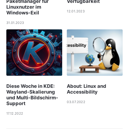
Paketmanager für
Verfügbarkeit
Linuxnutzer im
12.01.2023
Windows-Exil
31.01.2023
Diese Woche in KDE:
About: Linux and
Wayland-Skalierung
Accessibility
und Multi-Bildschirm-
03.07.2022
Support
17.12.2022