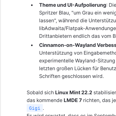
Theme und UI-Aufpolierung
: Di
Spritzer Blau, "um Grau ein wen
lassen", während die Unterstützu
libAdwaita/Flatpak-Anwendungen
Drittanbietern endlich das vom 
Cinnamon-on-Wayland Verbes
Unterstützung von Eingabemethod
experimentelle Wayland-Sitzung 
letzten großen Lücken für Benut
Schriften geschlossen wird.
Sobald sich
Linux Mint 22.2
stabilisie
das kommende
LMDE 7
richten, das j
.
Gigi
Es wird erwartet, dass es im September