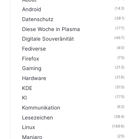
(143)
Android
(381)
Datenschutz
(177)
Diese Woche in Plasma
(467)
Digitale Souveränität
(40)
Fediverse
(75)
Firefox
(213)
Gaming
(219)
Hardware
(515)
KDE
(175)
KI
(62)
Kommunikation
(584)
Lesezeichen
(1869)
Linux
(25)
Manjaro