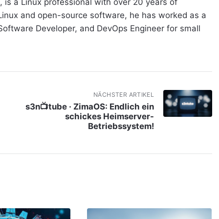
, is a Linux professional with over 20 years of
 Linux and open-source software, he has worked as a
 Software Developer, and DevOps Engineer for small
NÄCHSTER ARTIKEL
s3n📺tube · ZimaOS: Endlich ein
schickes Heimserver-
Betriebssystem!