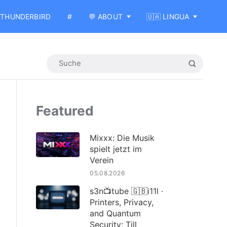
THUNDERBIRD
#
💬 ABOUT
🇺🇦 LINGUA
Featured
Mixxx: Die Musik
spielt jetzt im
Verein
05.08.2026
s3n📺tube 🇬🇧i11l ·
Printers, Privacy,
and Quantum
Security: Till