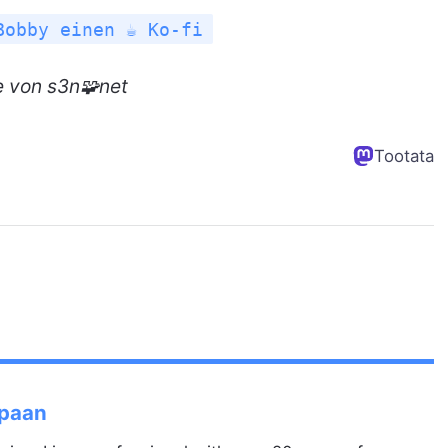
Bobby einen ☕ Ko-fi
e von s3n🧩net
Tootata
Spaan