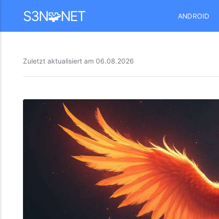
Mastodon
S3N🧩NET
ANDROID
Zuletzt aktualisiert am
06.08.2026