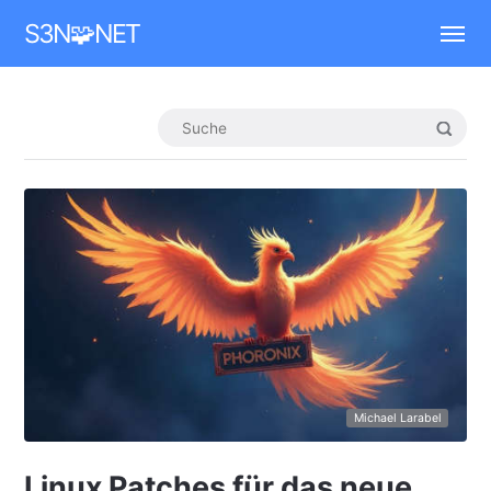
Mastodon
S3N🧩NET
Michael Larabel
Linux Patches für das neue