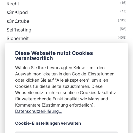
(16)
Recht
(41)
s3n📢pod
(782)
s3n📺tube
(56)
Selfhosting
(458)
Sicherheit
(34)
Technik
Diese Webseite nutzt Cookies
(48)
Thunderbird
verantwortlich
Wählen Sie Ihre bevorzugten Kekse - mit den
Auswahlmöglickeiten in den Cookie-Einstellungen -
oder klicken Sie auf "Alle akzeptieren", um allen
Cookies für diese Seite zuzustimmen. Diese
S3N🧩NET
Webseite nutzt nicht-essentielle Cookies fakultativ
für weitergehende Funktionalität wie Maps und
Integrating Open-Source Blog Network (iOSBN)
#
Kommentare (Zustimmung erforderlich).
Impressum
Kontakt
Datenschutzerklärung
Datenschutzerklärung...
Beschwerden
Planet Publii
Cookie-Einstellungen verwalten