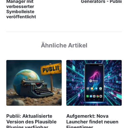
Manager mit
Generators - Publii
verbesserter
Symbolleiste
veröffentlicht
Ähnliche Artikel
Publii: Aktualisierte
Aufgemerkt: Nova
Version des Plausible
Launcher findet neuen
Plugins verfügbar
Eigentümer