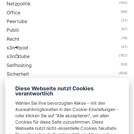
(140)
Netzpolitik
(88)
Office
(31)
Peertube
(91)
Publii
(16)
Recht
(41)
s3n📢pod
(782)
s3n📺tube
(56)
Selfhosting
(458)
Sicherheit
(34)
Technik
Diese Webseite nutzt Cookies
(48)
Thunderbird
verantwortlich
Wählen Sie Ihre bevorzugten Kekse - mit den
Auswahlmöglickeiten in den Cookie-Einstellungen -
oder klicken Sie auf "Alle akzeptieren", um allen
Cookies für diese Seite zuzustimmen. Diese
S3N🧩NET
Webseite nutzt nicht-essentielle Cookies fakultativ