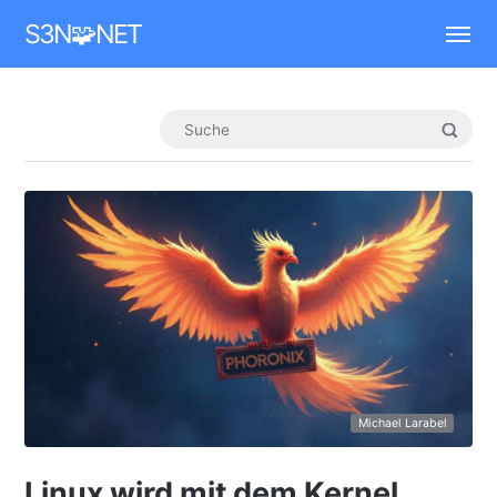
Mastodon
S3N🧩NET
Michael Larabel
Linux wird mit dem Kernel