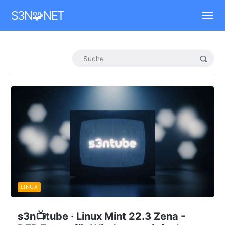
Mastodon
S3N🧩NET
LINUX
s3n📺tube · Linux Mint 22.3 Zena -