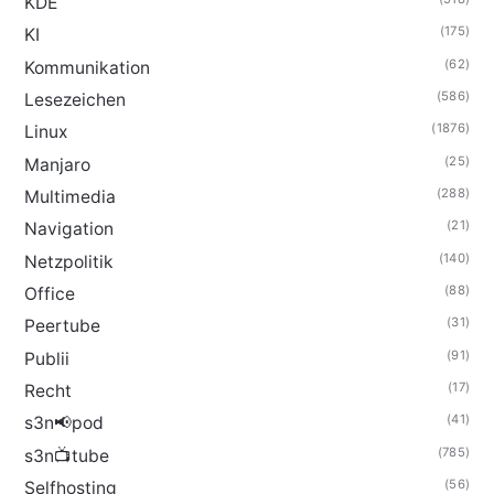
KDE
(175)
KI
(62)
Kommunikation
(586)
Lesezeichen
(1876)
Linux
(25)
Manjaro
(288)
Multimedia
(21)
Navigation
(140)
Netzpolitik
(88)
Office
(31)
Peertube
(91)
Publii
(17)
Recht
(41)
s3n📢pod
(785)
s3n📺tube
(56)
Selfhosting