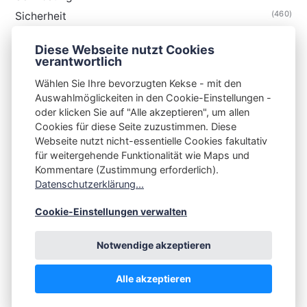
(460)
Sicherheit
(35)
Technik
Diese Webseite nutzt Cookies
(48)
Thunderbird
verantwortlich
Wählen Sie Ihre bevorzugten Kekse - mit den
Auswahlmöglickeiten in den Cookie-Einstellungen -
oder klicken Sie auf "Alle akzeptieren", um allen
Cookies für diese Seite zuzustimmen. Diese
S3N🧩NET
Webseite nutzt nicht-essentielle Cookies fakultativ
für weitergehende Funktionalität wie Maps und
Integrating Open-Source Blog Network (iOSBN)
#
Kommentare (Zustimmung erforderlich).
Impressum
Kontakt
Datenschutzerklärung
Datenschutzerklärung...
Beschwerden
Planet Publii
Cookie-Einstellungen verwalten
Notwendige akzeptieren
Alle akzeptieren
💪
by
☕ ❤️
&
Publii CMS