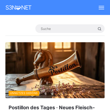
Mastodon
S3N🧩NET
UNNÜTZES GEDÖNS
Postillon des Tages · Neues Fleisch-