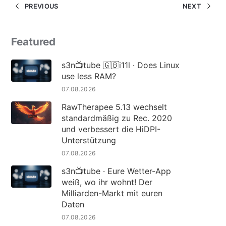
PREVIOUS
NEXT
Featured
s3n📺tube 🇬🇧i11l · Does Linux
use less RAM?
07.08.2026
RawTherapee 5.13 wechselt
standardmäßig zu Rec. 2020
und verbessert die HiDPI-
Unterstützung
07.08.2026
s3n📺tube · Eure Wetter-App
weiß, wo ihr wohnt! Der
Milliarden-Markt mit euren
Daten
07.08.2026