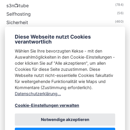
(784)
s3n📺tube
(56)
Selfhosting
(460)
Sicherheit
(34)
Technik
Diese Webseite nutzt Cookies
(48)
Thunderbird
verantwortlich
Wählen Sie Ihre bevorzugten Kekse - mit den
Auswahlmöglickeiten in den Cookie-Einstellungen -
oder klicken Sie auf "Alle akzeptieren", um allen
Cookies für diese Seite zuzustimmen. Diese
S3N🧩NET
Webseite nutzt nicht-essentielle Cookies fakultativ
für weitergehende Funktionalität wie Maps und
Integrating Open-Source Blog Network (iOSBN)
#
Kommentare (Zustimmung erforderlich).
Impressum
Kontakt
Datenschutzerklärung
Datenschutzerklärung...
Beschwerden
Planet Publii
Cookie-Einstellungen verwalten
Notwendige akzeptieren