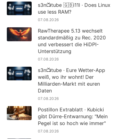
s3n📺tube 🇬🇧i11l · Does Linux
use less RAM?
07.08.2026
RawTherapee 5.13 wechselt
standardmäßig zu Rec. 2020
und verbessert die HiDPI-
Unterstützung
07.08.2026
s3n📺tube · Eure Wetter-App
weiß, wo ihr wohnt! Der
Milliarden-Markt mit euren
Daten
07.08.2026
Postillon Extrablatt · Kubicki
gibt Dürre-Entwarnung: "Mein
Pegel ist so hoch wie immer"
07.08.2026