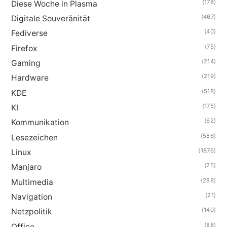
(178)
Diese Woche in Plasma
(467)
Digitale Souveränität
(40)
Fediverse
(75)
Firefox
(214)
Gaming
(219)
Hardware
(518)
KDE
(175)
KI
(62)
Kommunikation
(586)
Lesezeichen
(1876)
Linux
(25)
Manjaro
(288)
Multimedia
(21)
Navigation
(140)
Netzpolitik
(88)
Office