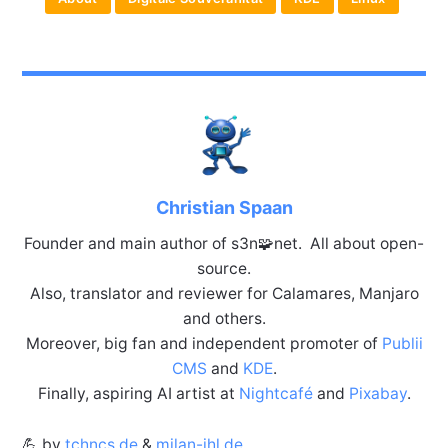
Christian Spaan
Founder and main author of s3n🧩net. All about open-
source.
Also, translator and reviewer for Calamares, Manjaro
and others.
Moreover, big fan and independent promoter of
Publii
CMS
and
KDE
.
Finally, aspiring AI artist at
Nightcafé
and
Pixabay
.
💪 by
tchncs.de
&
milan-ihl.de