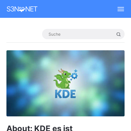
Mastodon
S3N🧩NET
About: KDE es ist