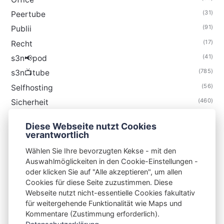
(31)
Peertube
(91)
Publii
(17)
Recht
(41)
s3n📢pod
(785)
s3n📺tube
(56)
Selfhosting
(460)
Sicherheit
(35)
Technik
Diese Webseite nutzt Cookies
(48)
Thunderbird
verantwortlich
Wählen Sie Ihre bevorzugten Kekse - mit den
Auswahlmöglickeiten in den Cookie-Einstellungen -
oder klicken Sie auf "Alle akzeptieren", um allen
Cookies für diese Seite zuzustimmen. Diese
S3N🧩NET
Webseite nutzt nicht-essentielle Cookies fakultativ
für weitergehende Funktionalität wie Maps und
Integrating Open-Source Blog Network (iOSBN)
#
Kommentare (Zustimmung erforderlich).