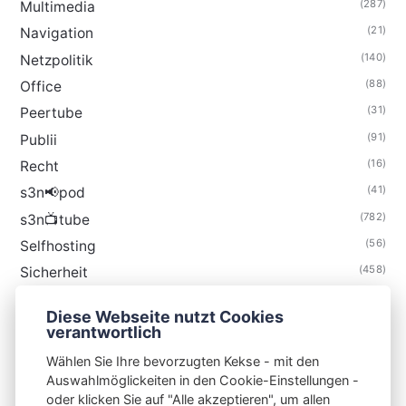
(287)
Multimedia
(21)
Navigation
(140)
Netzpolitik
(88)
Office
(31)
Peertube
(91)
Publii
(16)
Recht
(41)
s3n📢pod
(782)
s3n📺tube
(56)
Selfhosting
(458)
Sicherheit
(34)
Technik
Diese Webseite nutzt Cookies
(48)
Thunderbird
verantwortlich
Wählen Sie Ihre bevorzugten Kekse - mit den
Auswahlmöglickeiten in den Cookie-Einstellungen -
oder klicken Sie auf "Alle akzeptieren", um allen