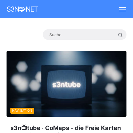
Mastodon
S3N🧩NET
NAVIGATION
s3n📺tube · CoMaps - die Freie Karten