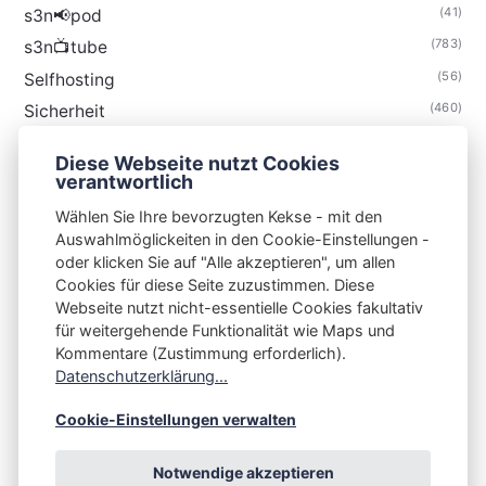
(41)
s3n📢pod
(783)
s3n📺tube
(56)
Selfhosting
(460)
Sicherheit
(34)
Technik
Diese Webseite nutzt Cookies
(48)
Thunderbird
verantwortlich
Wählen Sie Ihre bevorzugten Kekse - mit den
Auswahlmöglickeiten in den Cookie-Einstellungen -
oder klicken Sie auf "Alle akzeptieren", um allen
Cookies für diese Seite zuzustimmen. Diese
S3N🧩NET
Webseite nutzt nicht-essentielle Cookies fakultativ
für weitergehende Funktionalität wie Maps und
Integrating Open-Source Blog Network (iOSBN)
#
Kommentare (Zustimmung erforderlich).
Datenschutzerklärung...
Impressum
Kontakt
Datenschutzerklärung
Beschwerden
Planet Publii
Cookie-Einstellungen verwalten
Notwendige akzeptieren