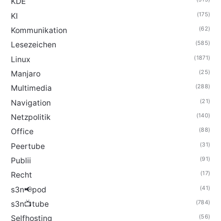
KDE
(175)
KI
(62)
Kommunikation
(585)
Lesezeichen
(1871)
Linux
(25)
Manjaro
(288)
Multimedia
(21)
Navigation
(140)
Netzpolitik
(88)
Office
(31)
Peertube
(91)
Publii
(17)
Recht
(41)
s3n📢pod
(784)
s3n📺tube
(56)
Selfhosting