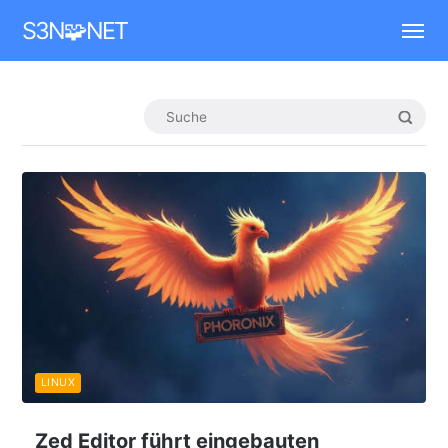
Mastodon
S3N🧩NET
LINUX
Zed Editor führt eingebauten