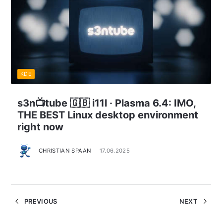
KDE
s3n📺tube 🇬🇧 i11l · Plasma 6.4: IMO,
THE BEST Linux desktop environment
right now
CHRISTIAN SPAAN
17.06.2025
PREVIOUS
NEXT