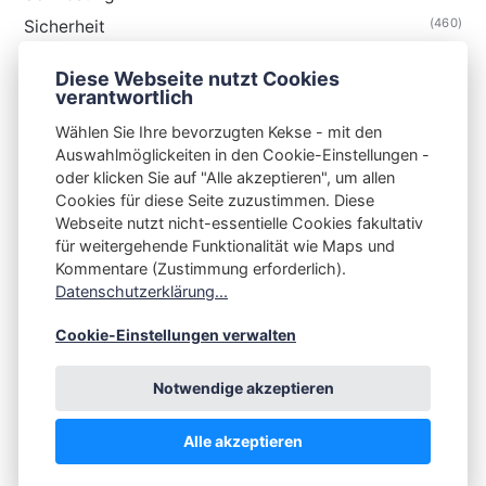
(460)
Sicherheit
(34)
Technik
Diese Webseite nutzt Cookies
(48)
Thunderbird
verantwortlich
Wählen Sie Ihre bevorzugten Kekse - mit den
Auswahlmöglickeiten in den Cookie-Einstellungen -
oder klicken Sie auf "Alle akzeptieren", um allen
Cookies für diese Seite zuzustimmen. Diese
S3N🧩NET
Webseite nutzt nicht-essentielle Cookies fakultativ
für weitergehende Funktionalität wie Maps und
Integrating Open-Source Blog Network (iOSBN)
#
Kommentare (Zustimmung erforderlich).
Impressum
Kontakt
Datenschutzerklärung
Datenschutzerklärung...
Beschwerden
Planet Publii
Cookie-Einstellungen verwalten
Notwendige akzeptieren
Alle akzeptieren
💪
by
☕ ❤️
&
Publii CMS