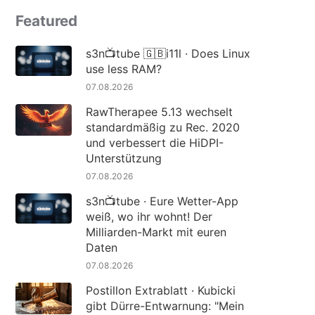
Featured
s3n📺tube 🇬🇧i11l · Does Linux
use less RAM?
07.08.2026
RawTherapee 5.13 wechselt
standardmäßig zu Rec. 2020
und verbessert die HiDPI-
Unterstützung
07.08.2026
s3n📺tube · Eure Wetter-App
weiß, wo ihr wohnt! Der
Milliarden-Markt mit euren
Daten
07.08.2026
Postillon Extrablatt · Kubicki
gibt Dürre-Entwarnung: "Mein