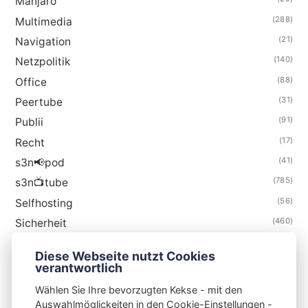
Manjaro
(288)
Multimedia
(21)
Navigation
(140)
Netzpolitik
(88)
Office
(31)
Peertube
(91)
Publii
(17)
Recht
(41)
s3n📢pod
(785)
s3n📺tube
(56)
Selfhosting
(460)
Sicherheit
(35)
Technik
Diese Webseite nutzt Cookies
(48)
Thunderbird
verantwortlich
Wählen Sie Ihre bevorzugten Kekse - mit den
Auswahlmöglickeiten in den Cookie-Einstellungen -