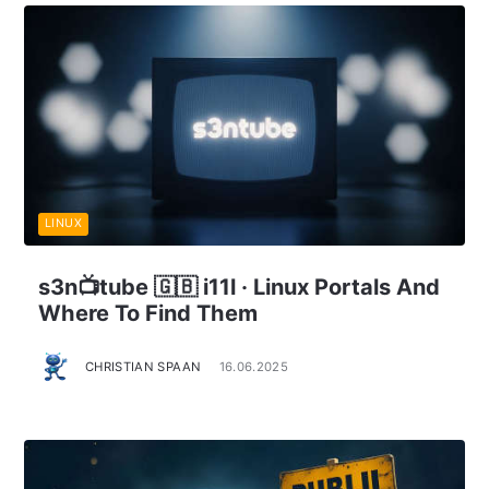
LINUX
s3n📺tube 🇬🇧 i11l · Linux Portals And
Where To Find Them
CHRISTIAN SPAAN
16.06.2025