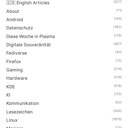
(327)
🇬🇧 English Articles
(71)
About
(144)
Android
(382)
Datenschutz
(178)
Diese Woche in Plasma
(467)
Digitale Souveränität
(40)
Fediverse
(75)
Firefox
(214)
Gaming
(219)
Hardware
(518)
KDE
(175)
KI
(62)
Kommunikation
(586)
Lesezeichen
(1876)
Linux
(25)