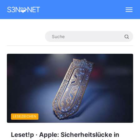
Mastodon
S3N🧩NET
LESEZEICHEN
Leset!p · Apple: Sicherheitslücke in