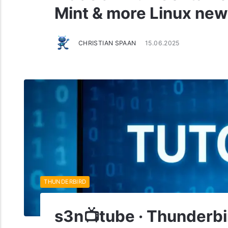
Mint & more Linux new
CHRISTIAN SPAAN
15.06.2025
THUNDERBIRD
s3n📺tube · Thunderbir