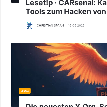
Leset!p · CARsenal: Ka
Tools zum Hacken von
CHRISTIAN SPAAN
16.06.2025
LINUX
Die neuesten X.Org-Se