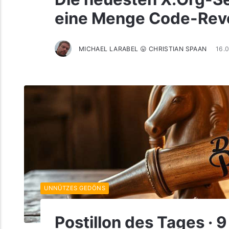
eine Menge Code-Rev
MICHAEL LARABEL 😛 CHRISTIAN SPAAN
16.
UNNÜTZES GEDÖNS
Postillon des Tages · 9 