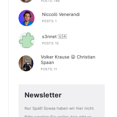
POSTS: 186
Niccolò Venerandi
POSTS: 1
s3nnet 🇺🇦
POSTS: 15
Volker Krause 😛 Christian
Spaan
POSTS: 11
Newsletter
Nur Spaß! Sowas haben wir hier nicht.
Bitte scrollen Sie weiter, hier gibt es