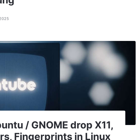
ung
.2025
Ubuntu / GNOME drop X11,
, Fingerprints in Linux