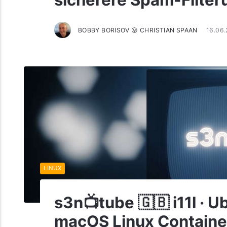
sicherere Spam-Filter
BOBBY BORISOV 😛 CHRISTIAN SPAAN
16.06
LINUX
s3n📺tube 🇬🇧 i11l · 
macOS Linux Containers