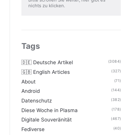
nichts zu klicken.
Tags
(3084)
🇩🇪 Deutsche Artikel
(327)
🇬🇧 English Articles
(71)
About
(144)
Android
(382)
Datenschutz
(178)
Diese Woche in Plasma
(467)
Digitale Souveränität
(40)
Fediverse