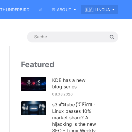
THUNDERBIRD
#
💬 ABOUT
🇺🇦 LINGUA
Featured
KDE has a new
blog series
08.08.2026
s3n📺tube 🇬🇧i11l ·
Linux passes 10%
market share? AI
hijacking is the new
SEO - Linux Weekly