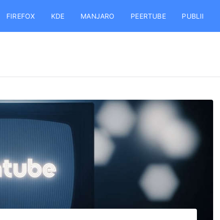
FIREFOX
KDE
MANJARO
PEERTUBE
PUBLII