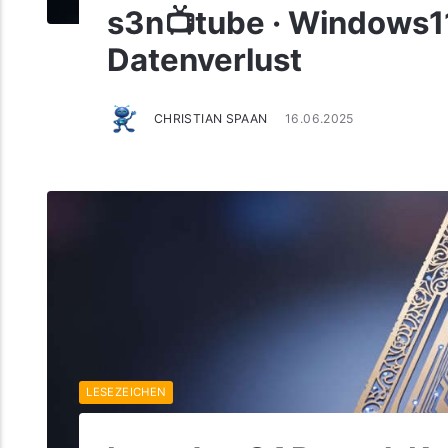
s3n📺tube · Windows11
Datenverlust
CHRISTIAN SPAAN
16.06.2025
LESEZEICHEN