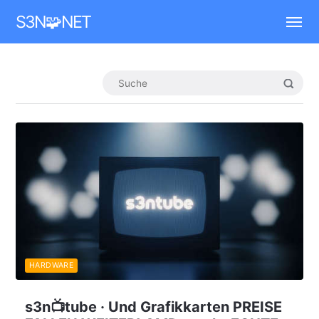
Mastodon
S3N🧩NET
HARDWARE
s3n📺tube · Und Grafikkarten PREISE