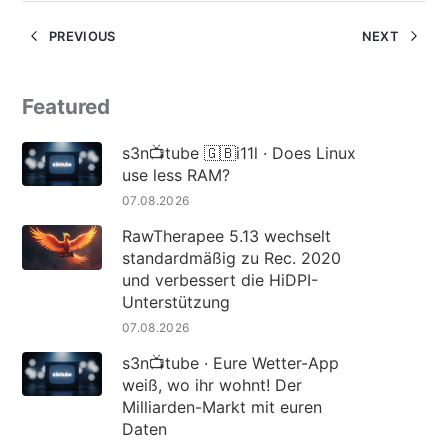
PREVIOUS
NEXT
Featured
s3n📺tube 🇬🇧i11l · Does Linux
use less RAM?
07.08.2026
RawTherapee 5.13 wechselt
standardmäßig zu Rec. 2020
und verbessert die HiDPI-
Unterstützung
07.08.2026
s3n📺tube · Eure Wetter-App
weiß, wo ihr wohnt! Der
Milliarden-Markt mit euren
Daten