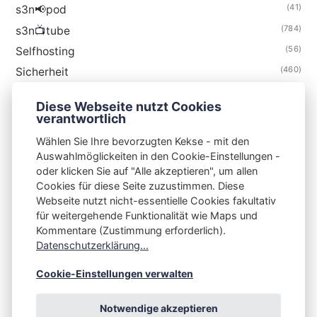
(41)
s3n📢pod
(784)
s3n📺tube
(56)
Selfhosting
(460)
Sicherheit
(34)
Technik
Diese Webseite nutzt Cookies
(48)
Thunderbird
verantwortlich
Wählen Sie Ihre bevorzugten Kekse - mit den
Auswahlmöglickeiten in den Cookie-Einstellungen -
oder klicken Sie auf "Alle akzeptieren", um allen
Cookies für diese Seite zuzustimmen. Diese
S3N🧩NET
Webseite nutzt nicht-essentielle Cookies fakultativ
für weitergehende Funktionalität wie Maps und
Integrating Open-Source Blog Network (iOSBN)
#
Kommentare (Zustimmung erforderlich).
Impressum
Kontakt
Datenschutzerklärung
Datenschutzerklärung...
Beschwerden
Planet Publii
Cookie-Einstellungen verwalten
Notwendige akzeptieren