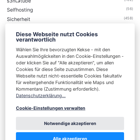
s3n📺tube
(56)
Selfhosting
(458)
Sicherheit
(34)
Technik
Diese Webseite nutzt Cookies
(48)
Thunderbird
verantwortlich
Wählen Sie Ihre bevorzugten Kekse - mit den
Auswahlmöglickeiten in den Cookie-Einstellungen -
oder klicken Sie auf "Alle akzeptieren", um allen
Cookies für diese Seite zuzustimmen. Diese
S3N🧩NET
Webseite nutzt nicht-essentielle Cookies fakultativ
für weitergehende Funktionalität wie Maps und
Integrating Open-Source Blog Network (iOSBN)
#
Kommentare (Zustimmung erforderlich).
Impressum
Kontakt
Datenschutzerklärung
Datenschutzerklärung...
Beschwerden
Planet Publii
Cookie-Einstellungen verwalten
Notwendige akzeptieren
Alle akzeptieren