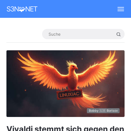
Mastodon
S3N🧩NET
Bobby 🇬🇧 Borisov
Vivaldi stemmt sich gegen den