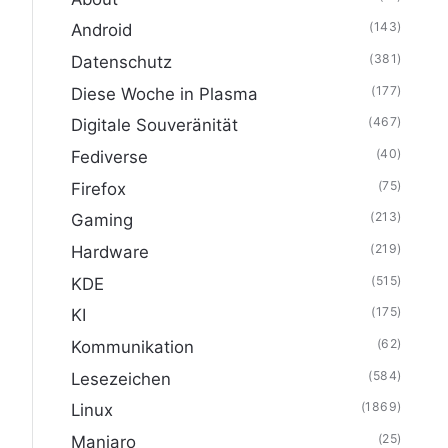
(143)
Android
(381)
Datenschutz
(177)
Diese Woche in Plasma
(467)
Digitale Souveränität
(40)
Fediverse
(75)
Firefox
(213)
Gaming
(219)
Hardware
(515)
KDE
(175)
KI
(62)
Kommunikation
(584)
Lesezeichen
(1869)
Linux
(25)
Manjaro