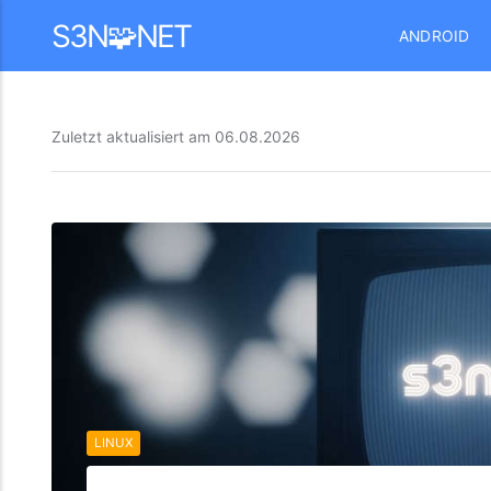
Mastodon
S3N🧩NET
ANDROID
Zuletzt aktualisiert am
06.08.2026
LINUX