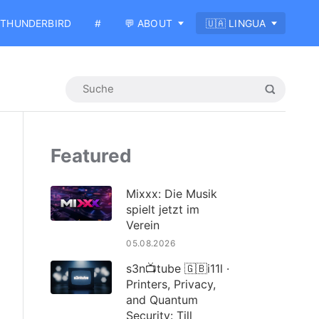
THUNDERBIRD
#
💬 ABOUT
🇺🇦 LINGUA
Featured
Mixxx: Die Musik
spielt jetzt im
Verein
05.08.2026
s3n📺tube 🇬🇧i11l ·
Printers, Privacy,
and Quantum
Security: Till