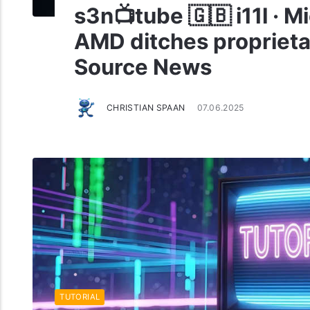
s3n📺tube 🇬🇧 i11l · M
AMD ditches proprieta
Source News
CHRISTIAN SPAAN
07.06.2025
TUTORIAL