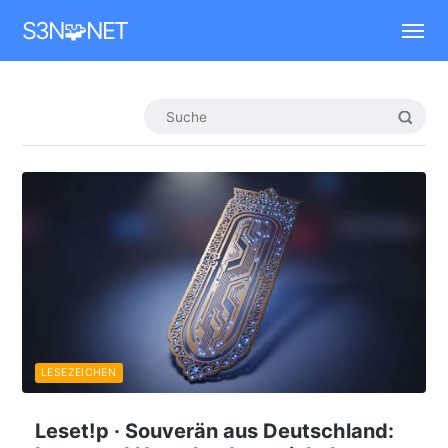
Mastodon
S3N🧩NET
LESEZEICHEN
Leset!p · Souverän aus Deutschland: