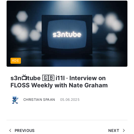
KDE
s3n📺tube 🇬🇧 i11l · Interview on
FLOSS Weekly with Nate Graham
CHRISTIAN SPAAN
05.06.2025
PREVIOUS
NEXT