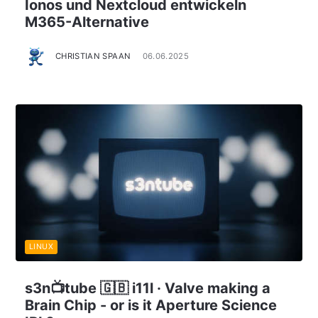
Ionos und Nextcloud entwickeln
M365-Alternative
CHRISTIAN SPAAN
06.06.2025
LINUX
s3n📺tube 🇬🇧 i11l · Valve making a
Brain Chip - or is it Aperture Science