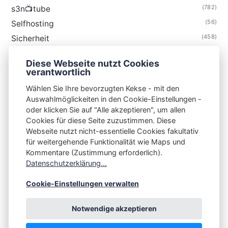
(782)
s3n📺tube
(56)
Selfhosting
(458)
Sicherheit
(34)
Technik
Diese Webseite nutzt Cookies
(48)
Thunderbird
verantwortlich
Wählen Sie Ihre bevorzugten Kekse - mit den
Auswahlmöglickeiten in den Cookie-Einstellungen -
oder klicken Sie auf "Alle akzeptieren", um allen
Cookies für diese Seite zuzustimmen. Diese
S3N🧩NET
Webseite nutzt nicht-essentielle Cookies fakultativ
für weitergehende Funktionalität wie Maps und
Integrating Open-Source Blog Network (iOSBN)
#
Kommentare (Zustimmung erforderlich).
Impressum
Kontakt
Datenschutzerklärung
Datenschutzerklärung...
Beschwerden
Planet Publii
Cookie-Einstellungen verwalten
Notwendige akzeptieren