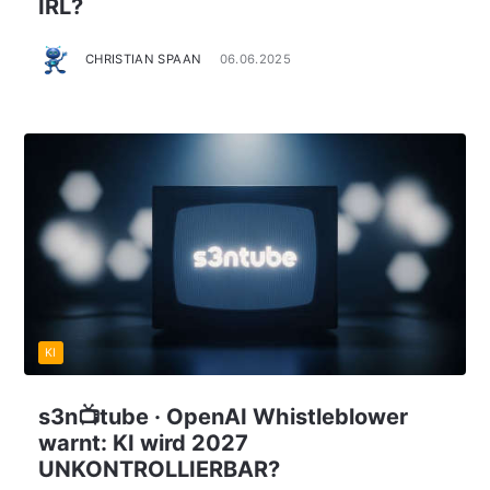
IRL?
CHRISTIAN SPAAN
06.06.2025
KI
s3n📺tube · OpenAI Whistleblower
warnt: KI wird 2027
UNKONTROLLIERBAR?