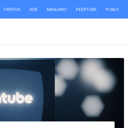
FIREFOX
KDE
MANJARO
PEERTUBE
PUBLII