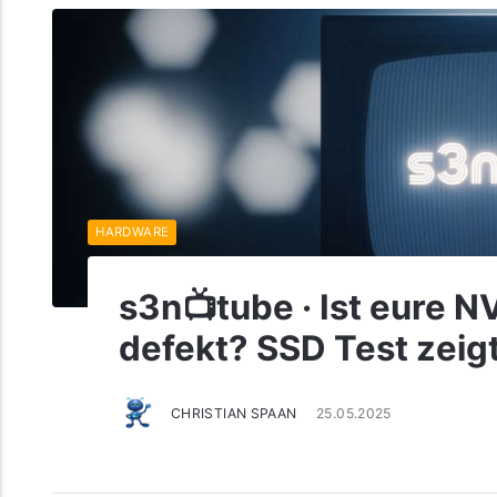
HARDWARE
s3n📺tube · Ist eure 
defekt? SSD Test zei
CHRISTIAN SPAAN
25.05.2025