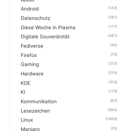
(143)
Android
(381)
Datenschutz
(177)
Diese Woche in Plasma
(467)
Digitale Souveränität
(40)
Fediverse
(75)
Firefox
(213)
Gaming
(219)
Hardware
(515)
KDE
(175)
KI
(62)
Kommunikation
(584)
Lesezeichen
(1869)
Linux
(25)
Manjaro