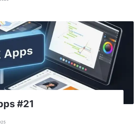
pps #21
025