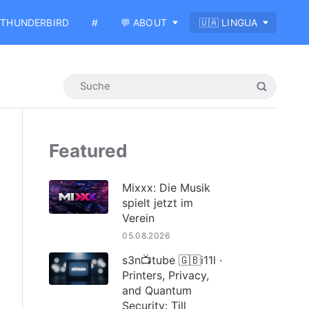
THUNDERBIRD
#
💬 ABOUT
🇺🇦 LINGUA
Featured
Mixxx: Die Musik
spielt jetzt im
Verein
05.08.2026
s3n📺tube 🇬🇧i11l ·
Printers, Privacy,
and Quantum
Security: Till