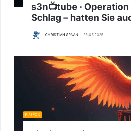
s3n📺tube · Operation
Schlag – hatten Sie a
CHRISTIAN SPAAN
26.05.2025
FIREFOX