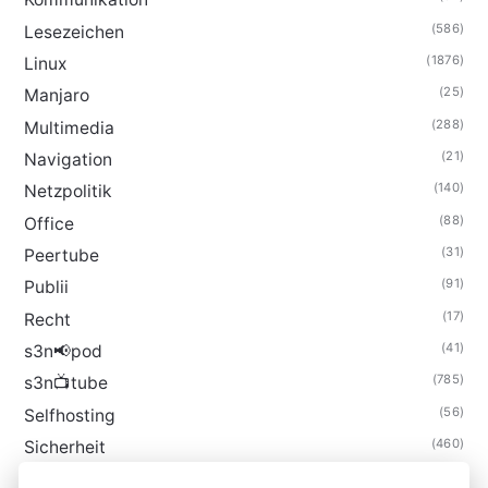
(586)
Lesezeichen
(1876)
Linux
(25)
Manjaro
(288)
Multimedia
(21)
Navigation
(140)
Netzpolitik
(88)
Office
(31)
Peertube
(91)
Publii
(17)
Recht
(41)
s3n📢pod
(785)
s3n📺tube
(56)
Selfhosting
(460)
Sicherheit
(35)
Technik