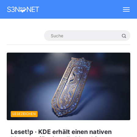
Mastodon
S3N🧩NET
LESEZEICHEN
Leset!p · KDE erhält einen nativen