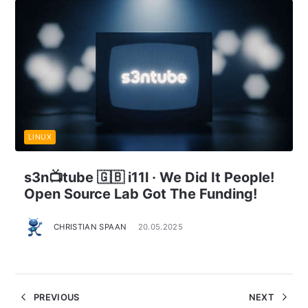
LINUX
s3n📺tube 🇬🇧 i11l · We Did It People!
Open Source Lab Got The Funding!
CHRISTIAN SPAAN
20.05.2025
PREVIOUS
NEXT