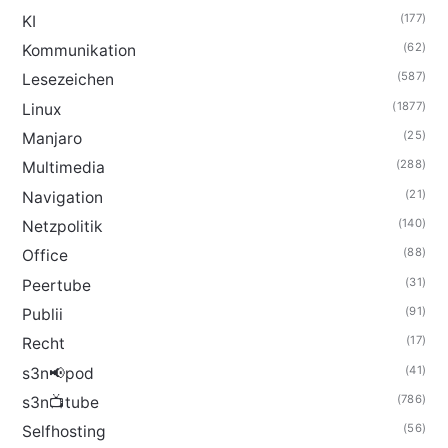
(177)
KI
(62)
Kommunikation
(587)
Lesezeichen
(1877)
Linux
(25)
Manjaro
(288)
Multimedia
(21)
Navigation
(140)
Netzpolitik
(88)
Office
(31)
Peertube
(91)
Publii
(17)
Recht
(41)
s3n📢pod
(786)
s3n📺tube
(56)
Selfhosting