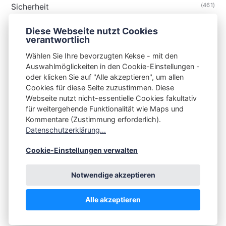
(461)
Sicherheit
(35)
Technik
Diese Webseite nutzt Cookies
(48)
Thunderbird
verantwortlich
Wählen Sie Ihre bevorzugten Kekse - mit den
Auswahlmöglickeiten in den Cookie-Einstellungen -
oder klicken Sie auf "Alle akzeptieren", um allen
Cookies für diese Seite zuzustimmen. Diese
S3N🧩NET
Webseite nutzt nicht-essentielle Cookies fakultativ
für weitergehende Funktionalität wie Maps und
Integrating Open-Source Blog Network (iOSBN)
#
Kommentare (Zustimmung erforderlich).
Impressum
Kontakt
Datenschutzerklärung
Datenschutzerklärung...
Beschwerden
Planet Publii
Cookie-Einstellungen verwalten
Notwendige akzeptieren
Alle akzeptieren
💪
by
☕ ❤️
&
Publii CMS