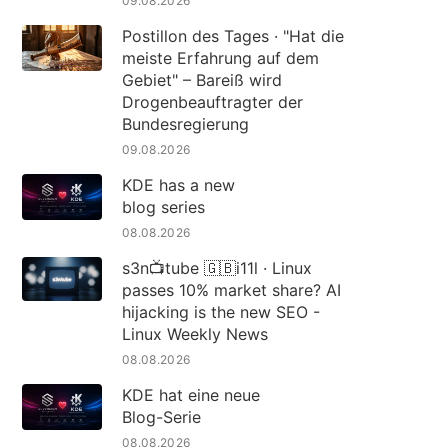
09.08.2026
Postillon des Tages · "Hat die
meiste Erfahrung auf dem
Gebiet" – Bareiß wird
Drogenbeauftragter der
Bundesregierung
09.08.2026
KDE has a new
blog series
08.08.2026
s3n📺tube 🇬🇧i11l · Linux
passes 10% market share? AI
hijacking is the new SEO -
Linux Weekly News
08.08.2026
KDE hat eine neue
Blog-Serie
08.08.2026