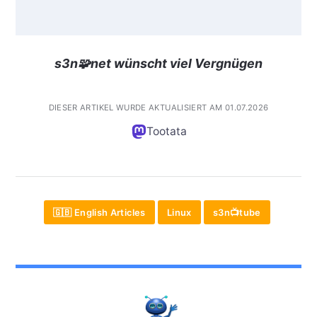
s3n🧩net wünscht viel Vergnügen
DIESER ARTIKEL WURDE AKTUALISIERT AM 01.07.2026
Tootata
🇬🇧 English Articles
Linux
s3n📺tube