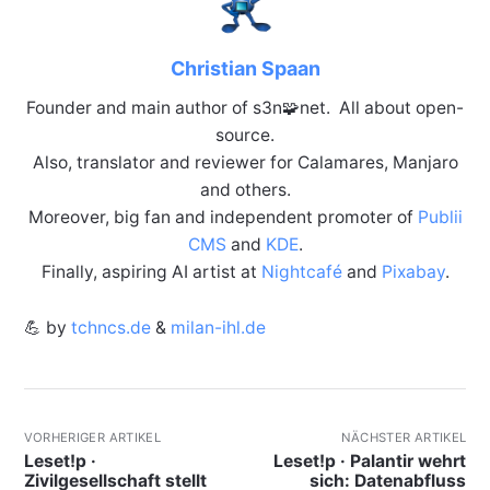
Christian Spaan
Founder and main author of s3n🧩net. All about open-
source.
Also, translator and reviewer for Calamares, Manjaro
and others.
Moreover, big fan and independent promoter of
Publii
CMS
and
KDE
.
Finally, aspiring AI artist at
Nightcafé
and
Pixabay
.
💪 by
tchncs.de
&
milan-ihl.de
VORHERIGER ARTIKEL
NÄCHSTER ARTIKEL
Leset!p ·
Leset!p · Palantir wehrt
Zivilgesellschaft stellt
sich: Datenabfluss