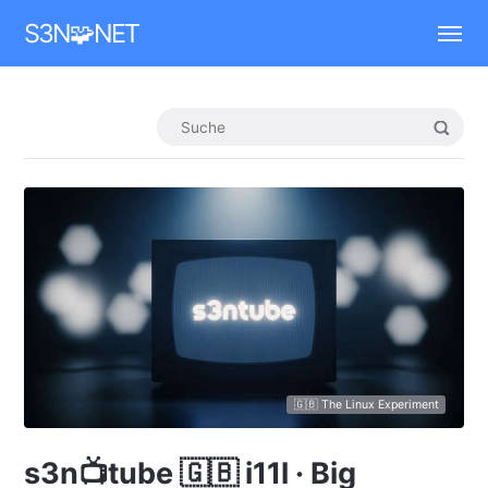
Mastodon
S3N🧩NET
🇬🇧 The Linux Experiment
s3n📺tube 🇬🇧 i11l · Big