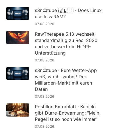
s3n📺tube 🇬🇧i11l · Does Linux
use less RAM?
07.08.2026
RawTherapee 5.13 wechselt
standardmäßig zu Rec. 2020
und verbessert die HiDPI-
Unterstützung
07.08.2026
s3n📺tube · Eure Wetter-App
weiß, wo ihr wohnt! Der
Milliarden-Markt mit euren
Daten
07.08.2026
Postillon Extrablatt · Kubicki
gibt Dürre-Entwarnung: "Mein
Pegel ist so hoch wie immer"
07.08.2026