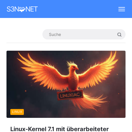
Mastodon
S3N🧩NET
LINUX
Linux-Kernel 7.1 mit überarbeiteter