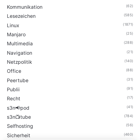
(62)
Kommunikation
(585)
Lesezeichen
(1871)
Linux
(25)
Manjaro
(288)
Multimedia
(21)
Navigation
(140)
Netzpolitik
(88)
Office
(31)
Peertube
(91)
Publii
(17)
Recht
(41)
s3n📢pod
(784)
s3n📺tube
(56)
Selfhosting
(460)
Sicherheit