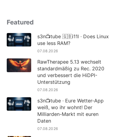
Featured
s3n📺tube 🇬🇧i11l · Does Linux
use less RAM?
07.08.2026
RawTherapee 5.13 wechselt
standardmäßig zu Rec. 2020
und verbessert die HiDPI-
Unterstützung
07.08.2026
s3n📺tube · Eure Wetter-App
weiß, wo ihr wohnt! Der
Milliarden-Markt mit euren
Daten
07.08.2026