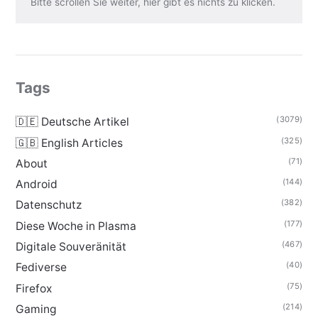
Bitte scrollen Sie weiter, hier gibt es nichts zu klicken.
Tags
(3079)
🇩🇪 Deutsche Artikel
(325)
🇬🇧 English Articles
(71)
About
(144)
Android
(382)
Datenschutz
(177)
Diese Woche in Plasma
(467)
Digitale Souveränität
(40)
Fediverse
(75)
Firefox
(214)
Gaming