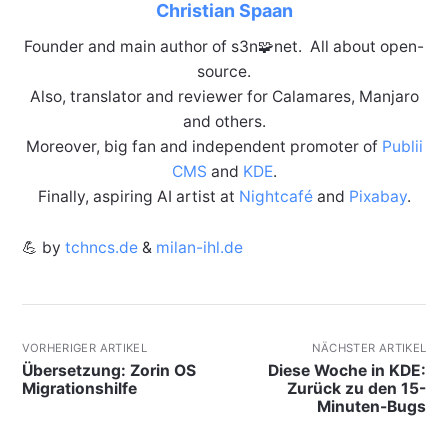
Christian Spaan
Founder and main author of s3n🧩net. All about open-
source.
Also, translator and reviewer for Calamares, Manjaro
and others.
Moreover, big fan and independent promoter of
Publii
CMS
and
KDE
.
Finally, aspiring AI artist at
Nightcafé
and
Pixabay
.
💪 by
tchncs.de
&
milan-ihl.de
VORHERIGER ARTIKEL
NÄCHSTER ARTIKEL
Übersetzung: Zorin OS
Diese Woche in KDE:
Migrationshilfe
Zurück zu den 15-
Minuten-Bugs