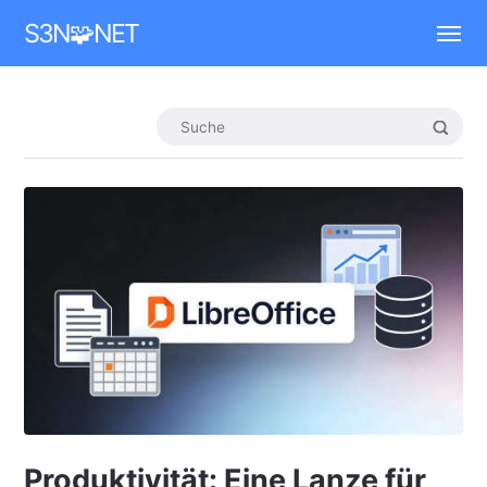
Mastodon
S3N🧩NET
Produktivität: Eine Lanze für