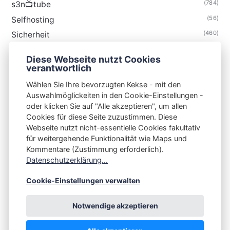
(784)
s3n📺tube
(56)
Selfhosting
(460)
Sicherheit
(34)
Technik
Diese Webseite nutzt Cookies
(48)
Thunderbird
verantwortlich
Wählen Sie Ihre bevorzugten Kekse - mit den
Auswahlmöglickeiten in den Cookie-Einstellungen -
oder klicken Sie auf "Alle akzeptieren", um allen
Cookies für diese Seite zuzustimmen. Diese
S3N🧩NET
Webseite nutzt nicht-essentielle Cookies fakultativ
für weitergehende Funktionalität wie Maps und
Integrating Open-Source Blog Network (iOSBN)
#
Kommentare (Zustimmung erforderlich).
Datenschutzerklärung...
Impressum
Kontakt
Datenschutzerklärung
Beschwerden
Planet Publii
Cookie-Einstellungen verwalten
Notwendige akzeptieren