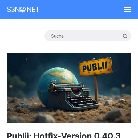
Mastodon
S3N🧩NET
Publii: Hotfix-Version 0.40.3