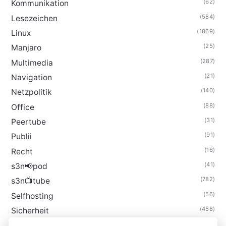
(62)
Kommunikation
(584)
Lesezeichen
(1869)
Linux
(25)
Manjaro
(287)
Multimedia
(21)
Navigation
(140)
Netzpolitik
(88)
Office
(31)
Peertube
(91)
Publii
(16)
Recht
(41)
s3n📢pod
(782)
s3n📺tube
(56)
Selfhosting
(458)
Sicherheit
(34)
Technik