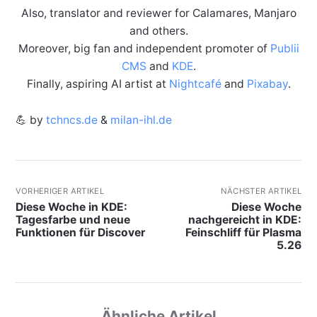
Also, translator and reviewer for Calamares, Manjaro
and others.
Moreover, big fan and independent promoter of
Publii
CMS
and
KDE
.
Finally, aspiring AI artist at
Nightcafé
and
Pixabay
.
💪 by
tchncs.de
&
milan-ihl.de
VORHERIGER ARTIKEL
NÄCHSTER ARTIKEL
Diese Woche in KDE:
Diese Woche
Tagesfarbe und neue
nachgereicht in KDE:
Funktionen für Discover
Feinschliff für Plasma
5.26
Ähnliche Artikel