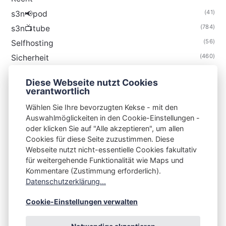
(41)
s3n📢pod
(784)
s3n📺tube
(56)
Selfhosting
(460)
Sicherheit
(34)
Technik
Diese Webseite nutzt Cookies
(48)
Thunderbird
verantwortlich
Wählen Sie Ihre bevorzugten Kekse - mit den
Auswahlmöglickeiten in den Cookie-Einstellungen -
oder klicken Sie auf "Alle akzeptieren", um allen
Cookies für diese Seite zuzustimmen. Diese
S3N🧩NET
Webseite nutzt nicht-essentielle Cookies fakultativ
für weitergehende Funktionalität wie Maps und
Integrating Open-Source Blog Network (iOSBN)
#
Kommentare (Zustimmung erforderlich).
Impressum
Kontakt
Datenschutzerklärung
Datenschutzerklärung...
Beschwerden
Planet Publii
Cookie-Einstellungen verwalten