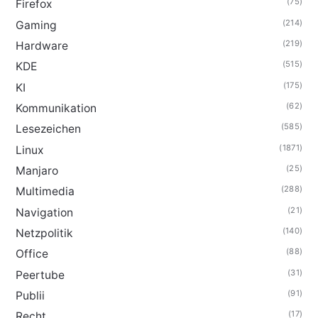
(75)
Firefox
(214)
Gaming
(219)
Hardware
(515)
KDE
(175)
KI
(62)
Kommunikation
(585)
Lesezeichen
(1871)
Linux
(25)
Manjaro
(288)
Multimedia
(21)
Navigation
(140)
Netzpolitik
(88)
Office
(31)
Peertube
(91)
Publii
(17)
Recht