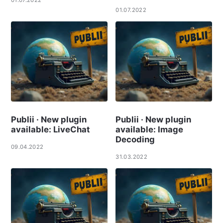
01.07.2022
01.07.2022
Publii · New plugin
Publii · New plugin
available: LiveChat
available: Image
Decoding
09.04.2022
31.03.2022