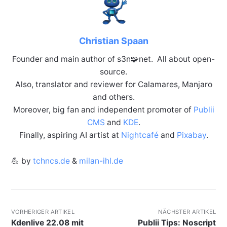
Christian Spaan
Founder and main author of s3n🧩net. All about open-
source.
Also, translator and reviewer for Calamares, Manjaro
and others.
Moreover, big fan and independent promoter of
Publii
CMS
and
KDE
.
Finally, aspiring AI artist at
Nightcafé
and
Pixabay
.
💪 by
tchncs.de
&
milan-ihl.de
VORHERIGER ARTIKEL
NÄCHSTER ARTIKEL
Kdenlive 22.08 mit
Publii Tips: Noscript