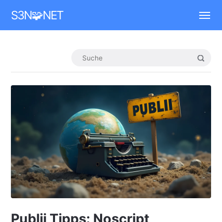
Mastodon
S3N🧩NET
Publii Tipps: Noscript