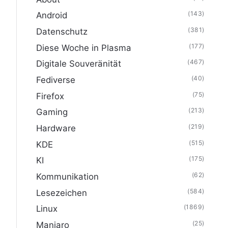
(143)
Android
(381)
Datenschutz
(177)
Diese Woche in Plasma
(467)
Digitale Souveränität
(40)
Fediverse
(75)
Firefox
(213)
Gaming
(219)
Hardware
(515)
KDE
(175)
KI
(62)
Kommunikation
(584)
Lesezeichen
(1869)
Linux
(25)
Manjaro