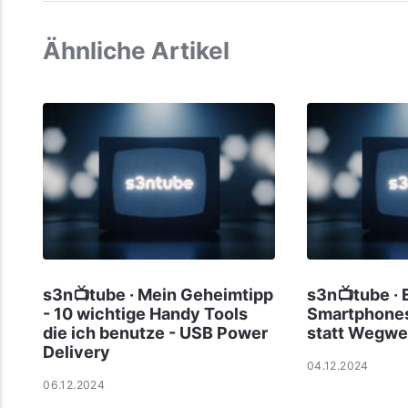
Ähnliche Artikel
s3n📺tube · Mein Geheimtipp
s3n📺tube · 
- 10 wichtige Handy Tools
Smartphones
die ich benutze - USB Power
statt Wegwe
Delivery
04.12.2024
06.12.2024