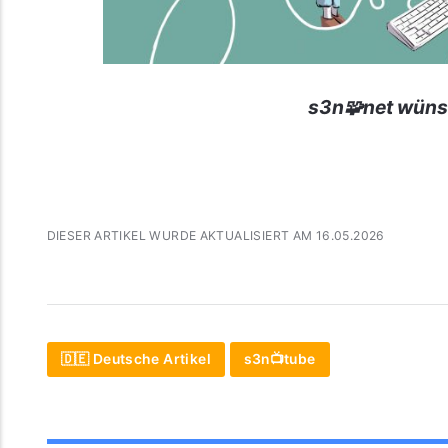
s3n🧩net wüns
DIESER ARTIKEL WURDE AKTUALISIERT AM 16.05.2026
🇩🇪 Deutsche Artikel
s3n📺tube