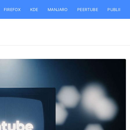
FIREFOX
KDE
MANJARO
PEERTUBE
PUBLII