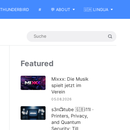
THUNDERBIRD
#
💬 ABOUT
🇺🇦 LINGUA
Featured
Mixxx: Die Musik
spielt jetzt im
Verein
05.08.2026
s3n📺tube 🇬🇧i11l ·
Printers, Privacy,
and Quantum
Security: Till