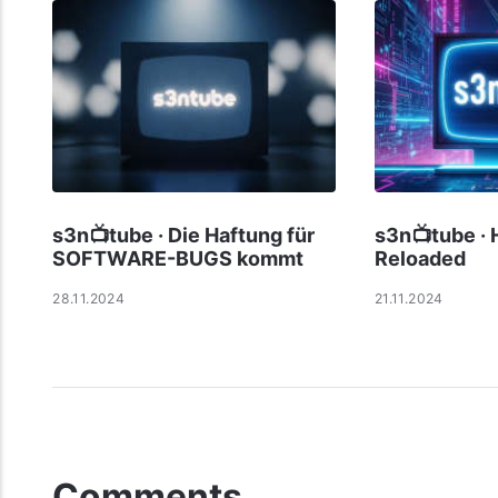
s3n📺tube · Die Haftung für
s3n📺tube ·
SOFTWARE-BUGS kommt
Reloaded
28.11.2024
21.11.2024
Comments