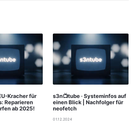
EU-Kracher für
s3n📺tube · Systeminfos auf
: Reparieren
einen Blick | Nachfolger für
rfen ab 2025!
neofetch
01.12.2024