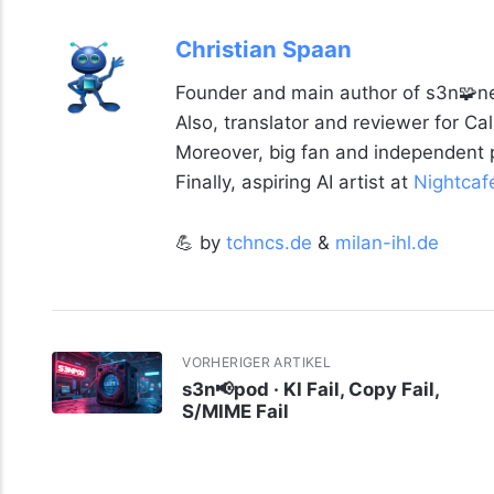
Christian Spaan
Founder and main author of s3n🧩ne
Also, translator and reviewer for C
Moreover, big fan and independent
Finally, aspiring AI artist at
Nightcaf
💪 by
tchncs.de
&
milan-ihl.de
VORHERIGER ARTIKEL
s3n📢pod · KI Fail, Copy Fail,
S/MIME Fail