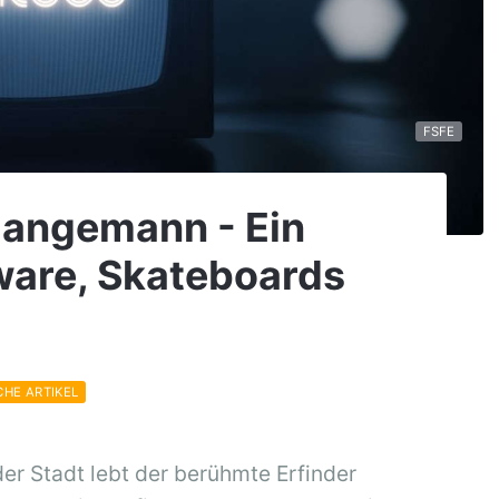
FSFE
Zangemann - Ein
ware, Skateboards
CHE ARTIKEL
 der Stadt lebt der berühmte Erfinder