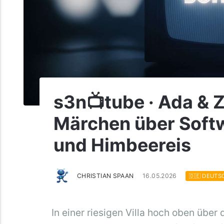
s3n📺tube · Ada & 
Märchen über Soft
und Himbeereis
CHRISTIAN SPAAN
16.05.2026
🇩🇪 DEUTS
In einer riesigen Villa hoch oben über