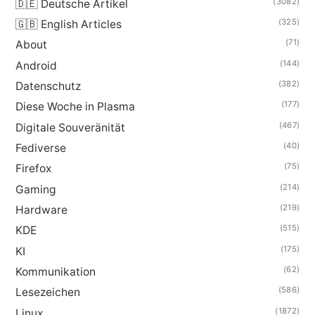
(3082)
🇩🇪 Deutsche Artikel
(325)
🇬🇧 English Articles
(71)
About
(144)
Android
(382)
Datenschutz
(177)
Diese Woche in Plasma
(467)
Digitale Souveränität
(40)
Fediverse
(75)
Firefox
(214)
Gaming
(219)
Hardware
(515)
KDE
(175)
KI
(62)
Kommunikation
(586)
Lesezeichen
(1872)
Linux