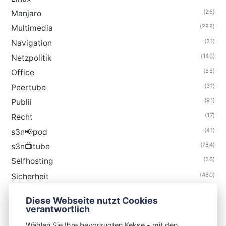
(25)
Manjaro
(288)
Multimedia
(21)
Navigation
(140)
Netzpolitik
(88)
Office
(31)
Peertube
(91)
Publii
(17)
Recht
(41)
s3n📢pod
(784)
s3n📺tube
(56)
Selfhosting
(460)
Sicherheit
(35)
Technik
Diese Webseite nutzt Cookies
(48)
Thunderbird
verantwortlich
Wählen Sie Ihre bevorzugten Kekse - mit den