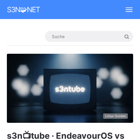
Mastodon
S3N🧩NET
Linux Guides
s3n📺tube · EndeavourOS vs