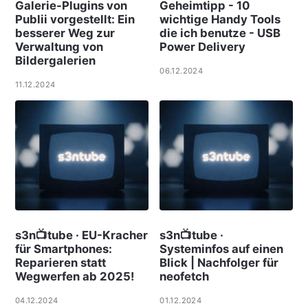
Galerie-Plugins von
Geheimtipp - 10
Publii vorgestellt: Ein
wichtige Handy Tools
besserer Weg zur
die ich benutze - USB
Verwaltung von
Power Delivery
Bildergalerien
06.12.2024
11.12.2024
s3n📺tube · EU-Kracher
s3n📺tube ·
für Smartphones:
Systeminfos auf einen
Reparieren statt
Blick | Nachfolger für
Wegwerfen ab 2025!
neofetch
04.12.2024
01.12.2024