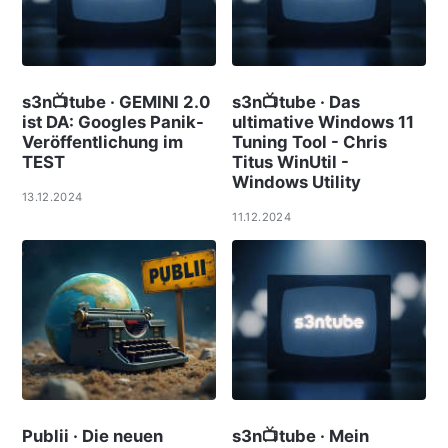
s3n📺tube · GEMINI 2.0
s3n📺tube · Das
ist DA: Googles Panik-
ultimative Windows 11
Veröffentlichung im
Tuning Tool - Chris
TEST
Titus WinUtil -
Windows Utility
13.12.2024
11.12.2024
Publii · Die neuen
s3n📺tube · Mein