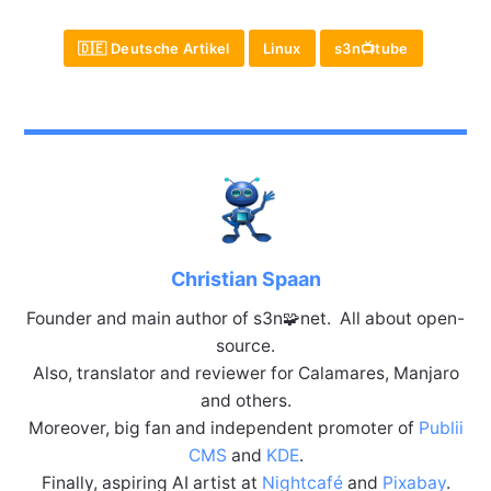
🇩🇪 Deutsche Artikel
Linux
s3n📺tube
Christian Spaan
Founder and main author of s3n🧩net. All about open-
source.
Also, translator and reviewer for Calamares, Manjaro
and others.
Moreover, big fan and independent promoter of
Publii
CMS
and
KDE
.
Finally, aspiring AI artist at
Nightcafé
and
Pixabay
.