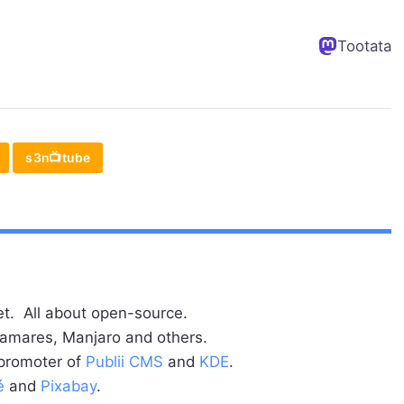
Tootata
s3n📺tube
t. All about open-source.
alamares, Manjaro and others.
 promoter of
Publii CMS
and
KDE
.
é
and
Pixabay
.