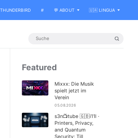
THUNDERBIRD
#
💬 ABOUT
🇺🇦 LINGUA
Featured
Mixxx: Die Musik
spielt jetzt im
Verein
05.08.2026
s3n📺tube 🇬🇧i11l ·
Printers, Privacy,
and Quantum
Security: Till