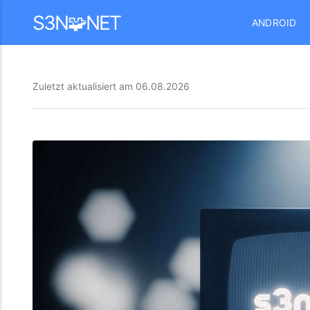
Mastodon
S3N🧩NET
ANDROID
Zuletzt aktualisiert am
06.08.2026