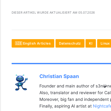
DIESER ARTIKEL WURDE AKTUALISIERT AM 05.07.2026
🇬🇧 English Articles
Datenschutz
KI
Linux
Christian Spaan
Founder and main author of s3n🧩ne
Also, translator and reviewer for C
Moreover, big fan and independent
Finally, aspiring AI artist at
Nightcaf