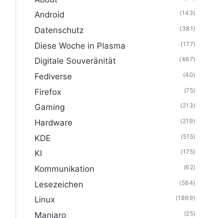
(143)
Android
(381)
Datenschutz
(177)
Diese Woche in Plasma
(467)
Digitale Souveränität
(40)
Fediverse
(75)
Firefox
(213)
Gaming
(219)
Hardware
(515)
KDE
(175)
KI
(62)
Kommunikation
(584)
Lesezeichen
(1869)
Linux
(25)
Manjaro