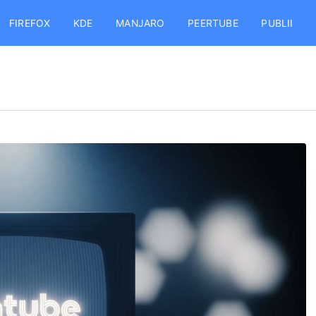
FIREFOX
KDE
MANJARO
PEERTUBE
PUBLII