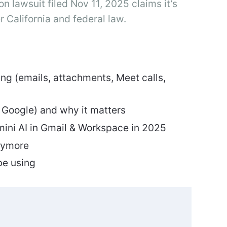
n lawsuit filed Nov 11, 2025 claims it’s
r California and federal law.
ng (emails, attachments, Meet calls,
. Google) and why it matters
ini AI in Gmail & Workspace in 2025
anymore
be using