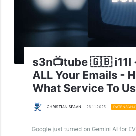
s3n📺tube 🇬🇧 i11l
ALL Your Emails - H
What Service To Us
CHRISTIAN SPAAN
26.11.2025
DATENSCHU
Google just turned on Gemini AI for 