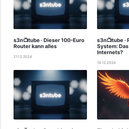
s3n📺tube · Dieser 100-Euro
s3n📺tube · 
Router kann alles
System: Das 
Internets?
21.12.2024
19.12.2024