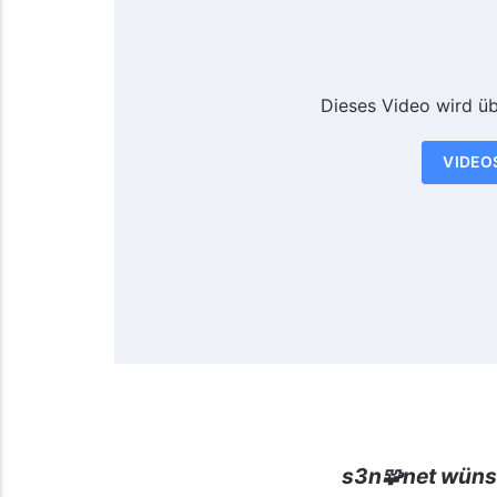
Dieses Video wird ü
VIDEO
s3n🧩net wüns