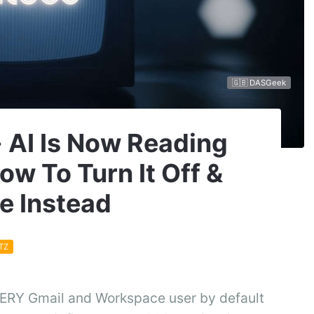
🇬🇧 DASGeek
 · AI Is Now Reading
ow To Turn It Off &
e Instead
TZ
EVERY Gmail and Workspace user by default