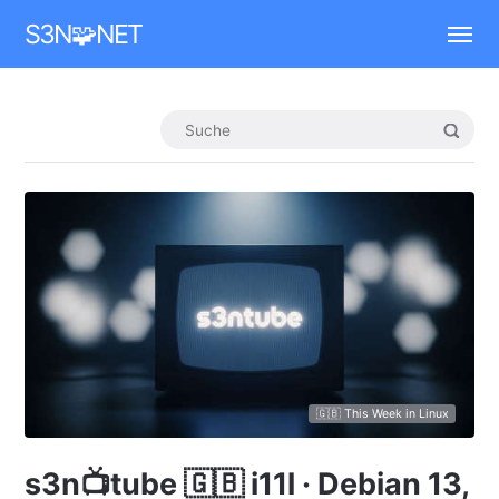
Mastodon
S3N🧩NET
🇬🇧 This Week in Linux
s3n📺tube 🇬🇧 i11l · Debian 13,