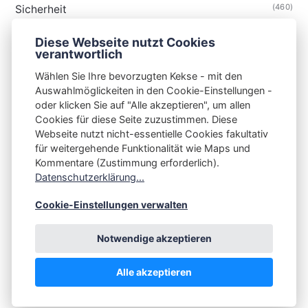
(460)
Sicherheit
(34)
Technik
Diese Webseite nutzt Cookies
(48)
Thunderbird
verantwortlich
Wählen Sie Ihre bevorzugten Kekse - mit den
Auswahlmöglickeiten in den Cookie-Einstellungen -
oder klicken Sie auf "Alle akzeptieren", um allen
Cookies für diese Seite zuzustimmen. Diese
S3N🧩NET
Webseite nutzt nicht-essentielle Cookies fakultativ
für weitergehende Funktionalität wie Maps und
Integrating Open-Source Blog Network (iOSBN)
#
Kommentare (Zustimmung erforderlich).
Impressum
Kontakt
Datenschutzerklärung
Datenschutzerklärung...
Beschwerden
Planet Publii
Cookie-Einstellungen verwalten
Notwendige akzeptieren
Alle akzeptieren
💪
by
☕ ❤️
&
Publii CMS