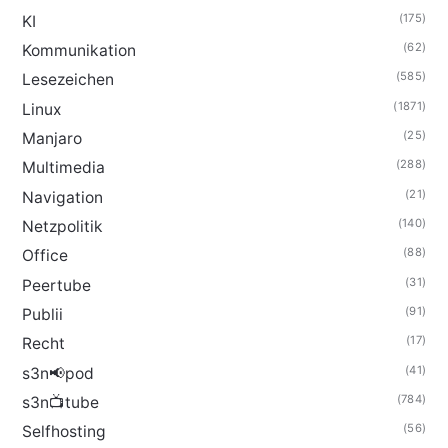
(175)
KI
(62)
Kommunikation
(585)
Lesezeichen
(1871)
Linux
(25)
Manjaro
(288)
Multimedia
(21)
Navigation
(140)
Netzpolitik
(88)
Office
(31)
Peertube
(91)
Publii
(17)
Recht
(41)
s3n📢pod
(784)
s3n📺tube
(56)
Selfhosting