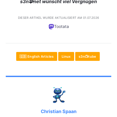
s3n🧩net wünscht viel Vergnügen
DIESER ARTIKEL WURDE AKTUALISIERT AM 01.07.2026
Tootata
🇬🇧 English Articles
Linux
s3n📺tube
Christian Spaan