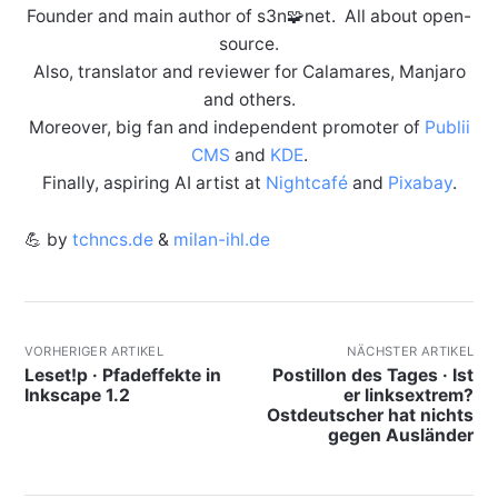
Founder and main author of s3n🧩net. All about open-
source.
Also, translator and reviewer for Calamares, Manjaro
and others.
Moreover, big fan and independent promoter of
Publii
CMS
and
KDE
.
Finally, aspiring AI artist at
Nightcafé
and
Pixabay
.
💪 by
tchncs.de
&
milan-ihl.de
VORHERIGER ARTIKEL
NÄCHSTER ARTIKEL
Leset!p · Pfadeffekte in
Postillon des Tages · Ist
Inkscape 1.2
er linksextrem?
Ostdeutscher hat nichts
gegen Ausländer