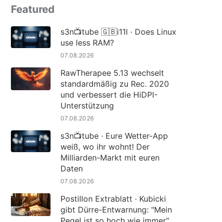
Featured
s3n📺tube 🇬🇧i11l · Does Linux
use less RAM?
07.08.2026
RawTherapee 5.13 wechselt
standardmäßig zu Rec. 2020
und verbessert die HiDPI-
Unterstützung
07.08.2026
s3n📺tube · Eure Wetter-App
weiß, wo ihr wohnt! Der
Milliarden-Markt mit euren
Daten
07.08.2026
Postillon Extrablatt · Kubicki
gibt Dürre-Entwarnung: "Mein
Pegel ist so hoch wie immer"