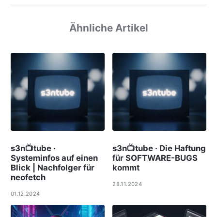
Ähnliche Artikel
s3n📺tube ·
s3n📺tube · Die Haftung
Systeminfos auf einen
für SOFTWARE-BUGS
Blick | Nachfolger für
kommt
neofetch
28.11.2024
01.12.2024