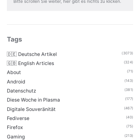
Bitte scrollen Sie weiter, hier gibt es nichts zu klicken.
Tags
(3073)
🇩🇪 Deutsche Artikel
(324)
🇬🇧 English Articles
(71)
About
(143)
Android
(381)
Datenschutz
(177)
Diese Woche in Plasma
(467)
Digitale Souveränität
(40)
Fediverse
(75)
Firefox
(213)
Gaming