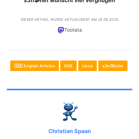
s3n🧩net wünscht viel Vergnügen
DIESER ARTIKEL WURDE AKTUALISIERT AM 26.06.2026
Tootata
🇬🇧 English Articles
KDE
Linux
s3n📺tube
Christian Spaan