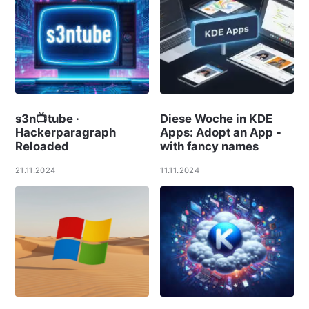
s3n📺tube ·
Diese Woche in KDE
Hackerparagraph
Apps: Adopt an App -
Reloaded
with fancy names
21.11.2024
11.11.2024