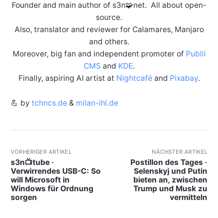
Founder and main author of s3n🧩net. All about open-
source.
Also, translator and reviewer for Calamares, Manjaro
and others.
Moreover, big fan and independent promoter of
Publii
CMS
and
KDE
.
Finally, aspiring AI artist at
Nightcafé
and
Pixabay
.
💪 by
tchncs.de
&
milan-ihl.de
VORHERIGER ARTIKEL
NÄCHSTER ARTIKEL
s3n📺tube ·
Postillon des Tages ·
Verwirrendes USB-C: So
Selenskyj und Putin
will Microsoft in
bieten an, zwischen
Windows für Ordnung
Trump und Musk zu
sorgen
vermitteln