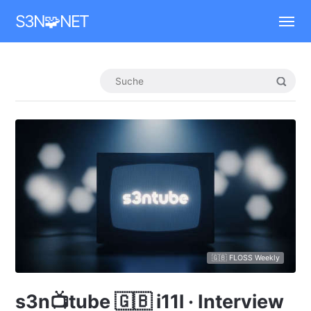
Mastodon
S3N🧩NET
🇬🇧 FLOSS Weekly
s3n📺tube 🇬🇧 i11l · Interview