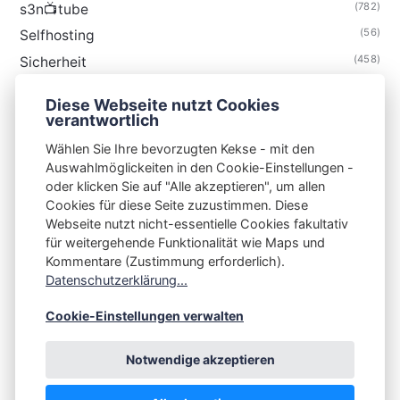
(782)
s3n📺tube
(56)
Selfhosting
(458)
Sicherheit
(34)
Technik
Diese Webseite nutzt Cookies
(48)
Thunderbird
verantwortlich
Wählen Sie Ihre bevorzugten Kekse - mit den
Auswahlmöglickeiten in den Cookie-Einstellungen -
oder klicken Sie auf "Alle akzeptieren", um allen
Cookies für diese Seite zuzustimmen. Diese
S3N🧩NET
Webseite nutzt nicht-essentielle Cookies fakultativ
für weitergehende Funktionalität wie Maps und
Integrating Open-Source Blog Network (iOSBN)
#
Kommentare (Zustimmung erforderlich).
Impressum
Kontakt
Datenschutzerklärung
Datenschutzerklärung...
Beschwerden
Planet Publii
Cookie-Einstellungen verwalten
Notwendige akzeptieren