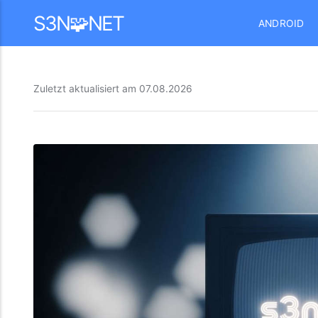
Mastodon
S3N🧩NET
ANDROID
Zuletzt aktualisiert am
07.08.2026