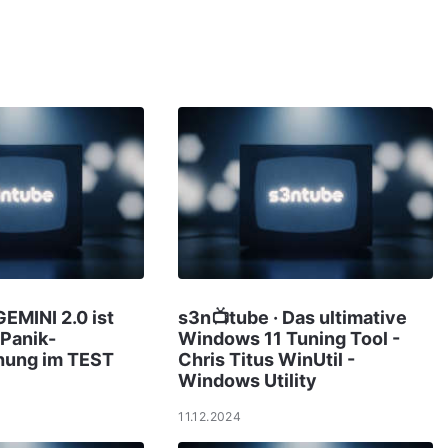
GEMINI 2.0 ist
s3n📺tube · Das ultimative
 Panik-
Windows 11 Tuning Tool -
chung im TEST
Chris Titus WinUtil -
Windows Utility
11.12.2024