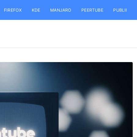
FIREFOX
KDE
MANJARO
PEERTUBE
PUBLII