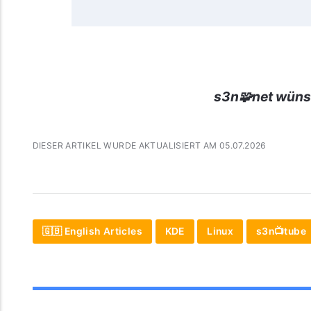
s3n🧩net wüns
DIESER ARTIKEL WURDE AKTUALISIERT AM 05.07.2026
🇬🇧 English Articles
KDE
Linux
s3n📺tube