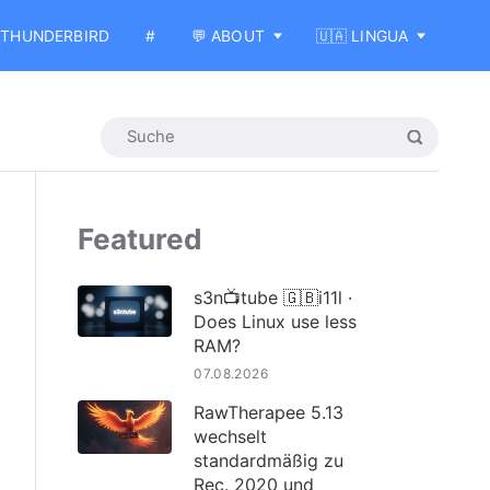
THUNDERBIRD
#
💬 ABOUT
🇺🇦 LINGUA
Featured
s3n📺tube 🇬🇧i11l ·
Does Linux use less
RAM?
07.08.2026
RawTherapee 5.13
wechselt
standardmäßig zu
Rec. 2020 und