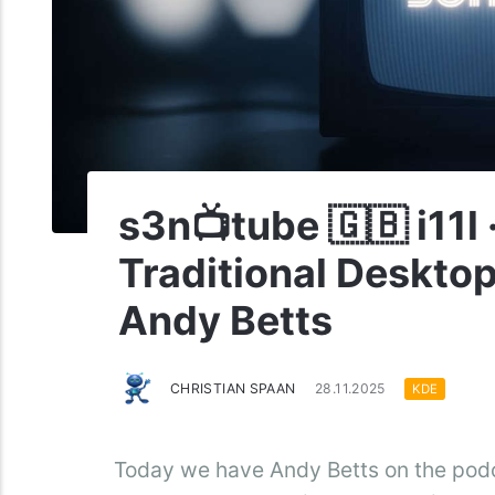
s3n📺tube 🇬🇧 i11l
Traditional Deskto
Andy Betts
CHRISTIAN SPAAN
28.11.2025
KDE
Today we have Andy Betts on the podc