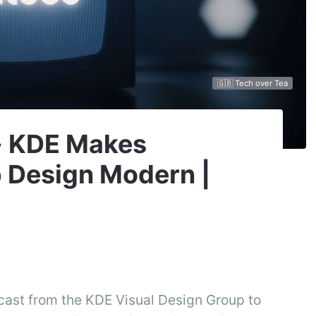
🇬🇧 Tech over Tea
 · KDE Makes
p Design Modern |
ast from the KDE Visual Design Group to