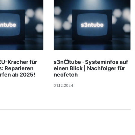
EU-Kracher für
s3n📺tube · Systeminfos auf
: Reparieren
einen Blick | Nachfolger für
rfen ab 2025!
neofetch
01.12.2024