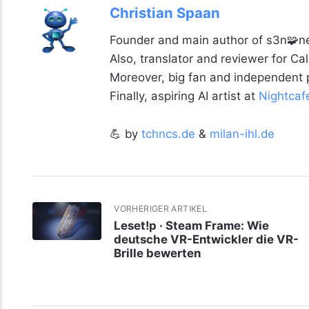
Christian Spaan
Founder and main author of s3n🧩ne
Also, translator and reviewer for C
Moreover, big fan and independent
Finally, aspiring AI artist at
Nightcaf
💪 by
tchncs.de
&
milan-ihl.de
VORHERIGER ARTIKEL
Leset!p · Steam Frame: Wie
deutsche VR-Entwickler die VR-
Brille bewerten