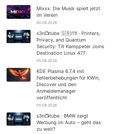
Mixxx: Die Musik spielt jetzt
im Verein
05.08.2026
s3n📺tube 🇬🇧i11l · Printers,
Privacy, and Quantum
Security: Till Kamppeter Joins
Destination Linux 477
05.08.2026
KDE Plasma 6.7.4 mit
Fehlerbehebungen für KWin,
Discover und den
Anmeldemanager
veröffentlicht
05.08.2026
s3n📺tube · BMW zeigt
Werbung im Auto – geht das
zu weit?