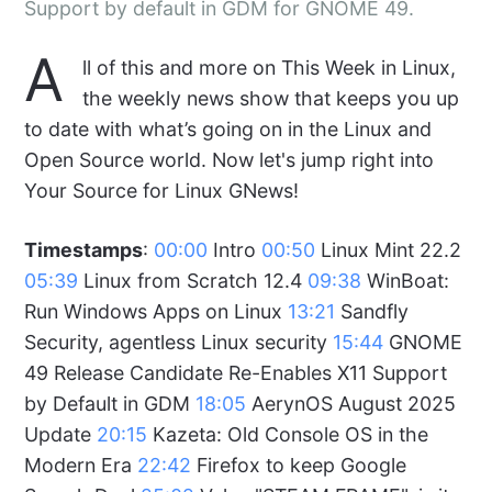
Support by default in GDM for GNOME 49.
A
ll of this and more on This Week in Linux,
the weekly news show that keeps you up
to date with what’s going on in the Linux and
Open Source world. Now let's jump right into
Your Source for Linux GNews!
Timestamps
:
00:00
Intro
00:50
Linux Mint 22.2
05:39
Linux from Scratch 12.4
09:38
WinBoat:
Run Windows Apps on Linux
13:21
Sandfly
Security, agentless Linux security
15:44
GNOME
49 Release Candidate Re-Enables X11 Support
by Default in GDM
18:05
AerynOS August 2025
Update
20:15
Kazeta: Old Console OS in the
Modern Era
22:42
Firefox to keep Google