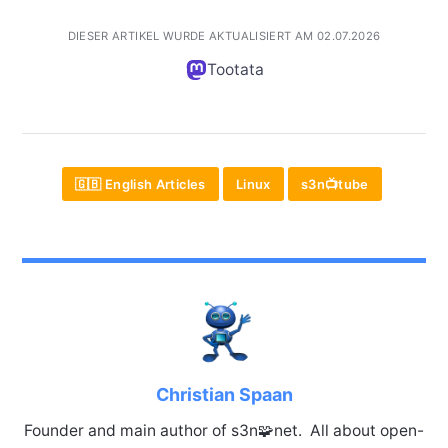
DIESER ARTIKEL WURDE AKTUALISIERT AM 02.07.2026
Tootata
🇬🇧 English Articles
Linux
s3n📺tube
Christian Spaan
Founder and main author of s3n🧩net. All about open-