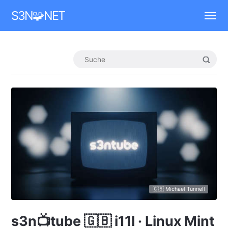
Mastodon
S3N🧩NET
🇬🇧 Michael Tunnell
s3n📺tube 🇬🇧 i11l · Linux Mint