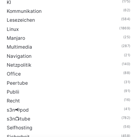
(175)
KI
(62)
Kommunikation
(584)
Lesezeichen
(1869)
Linux
(25)
Manjaro
(287)
Multimedia
(21)
Navigation
(140)
Netzpolitik
(88)
Office
(31)
Peertube
(91)
Publii
(16)
Recht
(41)
s3n📢pod
(782)
s3n📺tube
(56)
Selfhosting
(458)
Sicherheit