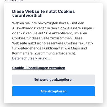
(34)
Technik
Diese Webseite nutzt Cookies
(48)
Thunderbird
verantwortlich
Wählen Sie Ihre bevorzugten Kekse - mit den
Auswahlmöglickeiten in den Cookie-Einstellungen -
oder klicken Sie auf "Alle akzeptieren", um allen
Cookies für diese Seite zuzustimmen. Diese
S3N🧩NET
Webseite nutzt nicht-essentielle Cookies fakultativ
für weitergehende Funktionalität wie Maps und
Integrating Open-Source Blog Network (iOSBN)
#
Kommentare (Zustimmung erforderlich).
Impressum
Kontakt
Datenschutzerklärung
Datenschutzerklärung...
Beschwerden
Planet Publii
Cookie-Einstellungen verwalten
Notwendige akzeptieren
Alle akzeptieren
💪
by
☕ ❤️
&
Publii CMS