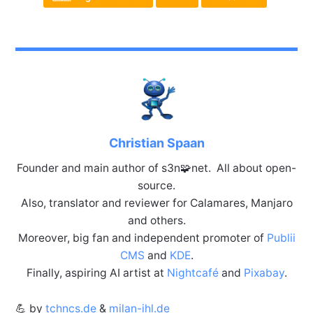
Christian Spaan
Founder and main author of s3n🧩net. All about open-
source.
Also, translator and reviewer for Calamares, Manjaro
and others.
Moreover, big fan and independent promoter of
Publii
CMS
and
KDE
.
Finally, aspiring AI artist at
Nightcafé
and
Pixabay
.
💪 by
tchncs.de
&
milan-ihl.de