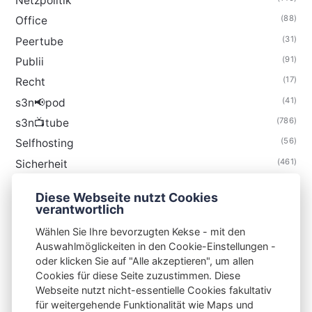
Netzpolitik
(88)
Office
(31)
Peertube
(91)
Publii
(17)
Recht
(41)
s3n📢pod
(786)
s3n📺tube
(56)
Selfhosting
(461)
Sicherheit
(35)
Technik
Diese Webseite nutzt Cookies
(48)
Thunderbird
verantwortlich
Wählen Sie Ihre bevorzugten Kekse - mit den
Auswahlmöglickeiten in den Cookie-Einstellungen -
oder klicken Sie auf "Alle akzeptieren", um allen
Cookies für diese Seite zuzustimmen. Diese
S3N🧩NET
Webseite nutzt nicht-essentielle Cookies fakultativ
für weitergehende Funktionalität wie Maps und