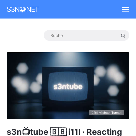
Mastodon
S3N🧩NET
🇬🇧 Michael Tunnell
s3n📺tube 🇬🇧 i11l · Reacting