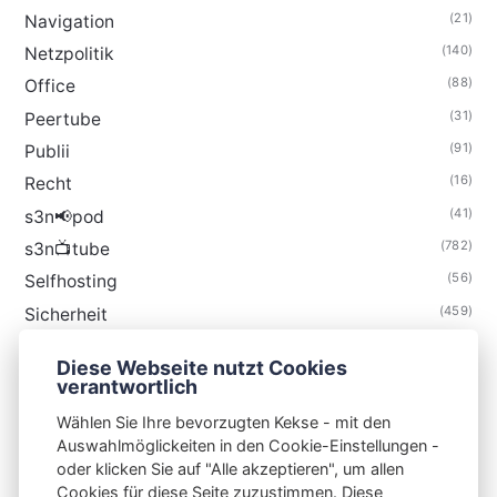
(21)
Navigation
(140)
Netzpolitik
(88)
Office
(31)
Peertube
(91)
Publii
(16)
Recht
(41)
s3n📢pod
(782)
s3n📺tube
(56)
Selfhosting
(459)
Sicherheit
(34)
Technik
Diese Webseite nutzt Cookies
(48)
Thunderbird
verantwortlich
Wählen Sie Ihre bevorzugten Kekse - mit den
Auswahlmöglickeiten in den Cookie-Einstellungen -
oder klicken Sie auf "Alle akzeptieren", um allen
Cookies für diese Seite zuzustimmen. Diese