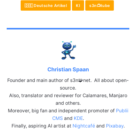
🇩🇪 Deutsche Artikel
KI
s3n📺tube
Christian Spaan
Founder and main author of s3n🧩net. All about open-
source.
Also, translator and reviewer for Calamares, Manjaro
and others.
Moreover, big fan and independent promoter of
Publii
CMS
and
KDE
.
Finally, aspiring AI artist at
Nightcafé
and
Pixabay
.