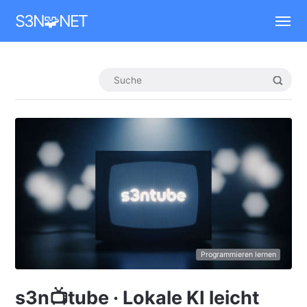
Mastodon
S3N🧩NET
Programmieren lernen
s3n📺tube · Lokale KI leicht