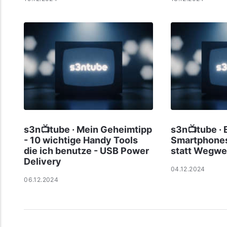
s3n📺tube · Mein Geheimtipp
s3n📺tube · 
- 10 wichtige Handy Tools
Smartphones
die ich benutze - USB Power
statt Wegwe
Delivery
04.12.2024
06.12.2024