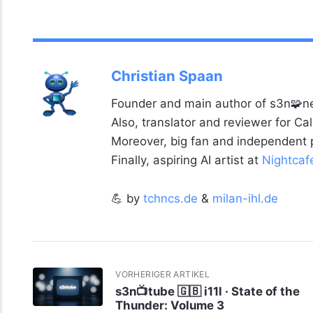
Christian Spaan
Founder and main author of s3n🧩ne
Also, translator and reviewer for C
Moreover, big fan and independent
Finally, aspiring AI artist at
Nightcaf
💪 by
tchncs.de
&
milan-ihl.de
VORHERIGER ARTIKEL
s3n📺tube 🇬🇧 i11l · State of the
Thunder: Volume 3