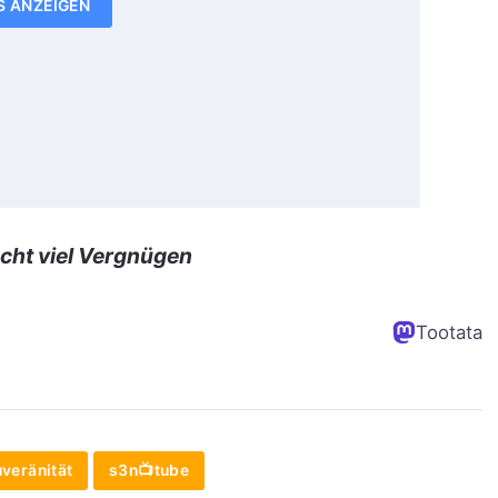
S ANZEIGEN
cht viel Vergnügen
Tootata
uveränität
s3n📺tube