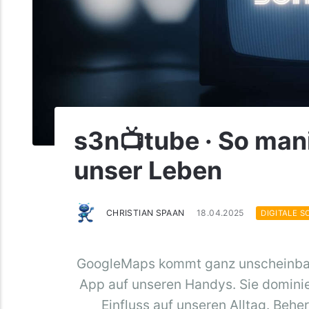
s3n📺tube · So man
unser Leben
CHRISTIAN SPAAN
18.04.2025
DIGITALE 
GoogleMaps kommt ganz unscheinbar d
App auf unseren Handys. Sie domini
Einfluss auf unseren Alltag. Behe