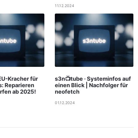
11.12.2024
EU-Kracher für
s3n📺tube · Systeminfos auf
: Reparieren
einen Blick | Nachfolger für
rfen ab 2025!
neofetch
01.12.2024