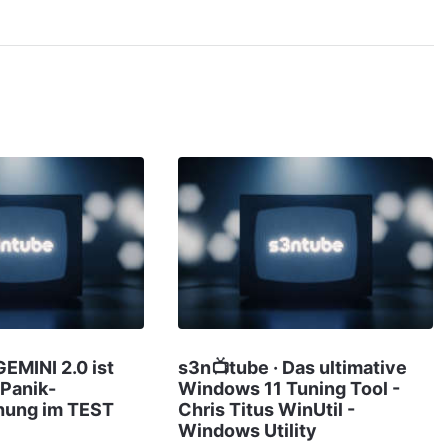
GEMINI 2.0 ist
s3n📺tube · Das ultimative
 Panik-
Windows 11 Tuning Tool -
chung im TEST
Chris Titus WinUtil -
Windows Utility