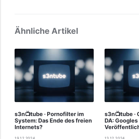
Ähnliche Artikel
s3n📺tube · Pornofilter im
s3n📺tube · 
System: Das Ende des freien
DA: Googles
Internets?
Veröffentli
19.12.2024
13.12.2024