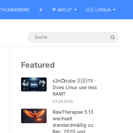
THUNDERBIRD
#
💬 ABOUT
🇺🇦 LINGUA
Featured
s3n📺tube 🇬🇧i11l ·
Does Linux use less
RAM?
07.08.2026
RawTherapee 5.13
wechselt
standardmäßig zu
Rec. 2020 und