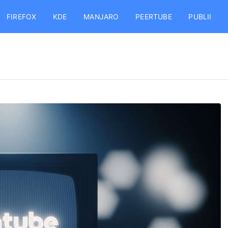
FIREFOX
KDE
MANJARO
PEERTUBE
PUBLII