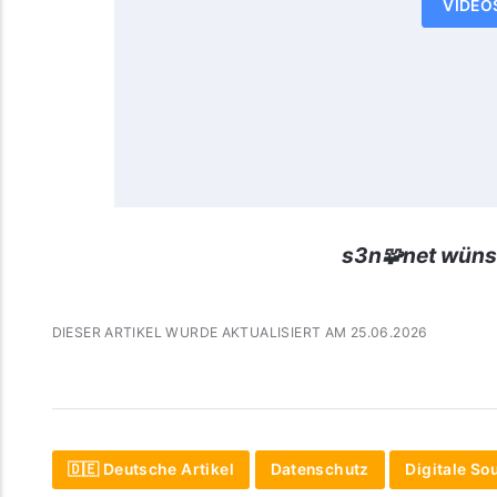
VIDEO
s3n🧩net wüns
DIESER ARTIKEL WURDE AKTUALISIERT AM 25.06.2026
🇩🇪 Deutsche Artikel
Datenschutz
Digitale So