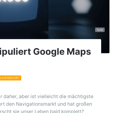
funk
ipuliert Google Maps
SOUVERÄNITÄT
aher, aber ist vielleicht die mächtigste
ert den Navigationsmarkt und hat großen
rrscht sie unser Leben bald komplett?