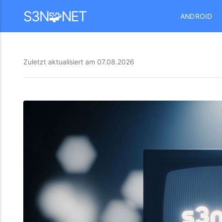
Mastodon
S3N🧩NET
ANDROID
Zuletzt aktualisiert am
07.08.2026