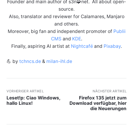
Founder and main author of s3n🧩net. All about open-
source.
Also, translator and reviewer for Calamares, Manjaro
and others.
Moreover, big fan and independent promoter of
Publii
CMS
and
KDE
.
Finally, aspiring AI artist at
Nightcafé
and
Pixabay
.
💪 by
tchncs.de
&
milan-ihl.de
VORHERIGER ARTIKEL
NÄCHSTER ARTIKEL
Leset!p: Ciao Windows,
Firefox 135 jetzt zum
hallo Linux!
Download verfügbar, hier
die Neuerungen