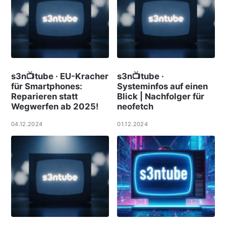
s3n📺tube · EU-Kracher
s3n📺tube ·
für Smartphones:
Systeminfos auf einen
Reparieren statt
Blick | Nachfolger für
Wegwerfen ab 2025!
neofetch
04.12.2024
01.12.2024