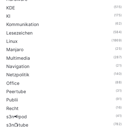
(515)
KDE
(175)
KI
(62)
Kommunikation
(584)
Lesezeichen
(1869)
Linux
(25)
Manjaro
(287)
Multimedia
(21)
Navigation
(140)
Netzpolitik
(88)
Office
(31)
Peertube
(91)
Publii
(16)
Recht
(41)
s3n📢pod
(782)
s3n📺tube