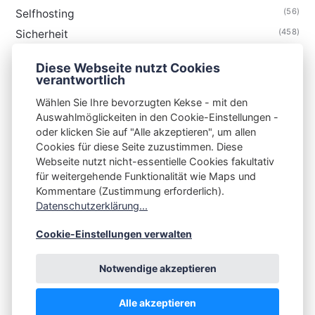
(56)
Selfhosting
(458)
Sicherheit
(34)
Technik
Diese Webseite nutzt Cookies
(48)
Thunderbird
verantwortlich
Wählen Sie Ihre bevorzugten Kekse - mit den
Auswahlmöglickeiten in den Cookie-Einstellungen -
oder klicken Sie auf "Alle akzeptieren", um allen
Cookies für diese Seite zuzustimmen. Diese
S3N🧩NET
Webseite nutzt nicht-essentielle Cookies fakultativ
für weitergehende Funktionalität wie Maps und
Integrating Open-Source Blog Network (iOSBN)
#
Kommentare (Zustimmung erforderlich).
Datenschutzerklärung...
Impressum
Kontakt
Datenschutzerklärung
Beschwerden
Planet Publii
Cookie-Einstellungen verwalten
Notwendige akzeptieren
Alle akzeptieren