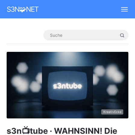
Mastodon
S3N🧩NET
KreativEcke
s3n📺tube · WAHNSINN! Die