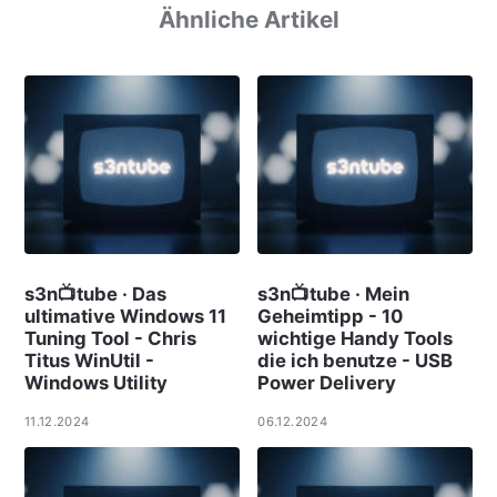
Ähnliche Artikel
s3n📺tube · Das
s3n📺tube · Mein
ultimative Windows 11
Geheimtipp - 10
Tuning Tool - Chris
wichtige Handy Tools
Titus WinUtil -
die ich benutze - USB
Windows Utility
Power Delivery
11.12.2024
06.12.2024