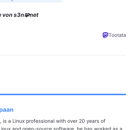
e von s3n🧩net
Tootata
Spaan
, is a Linux professional with over 20 years of
 Linux and open-source software, he has worked as a