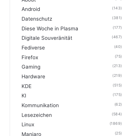
(143)
Android
(381)
Datenschutz
(177)
Diese Woche in Plasma
(467)
Digitale Souveränität
(40)
Fediverse
(75)
Firefox
(213)
Gaming
(219)
Hardware
(515)
KDE
(175)
KI
(62)
Kommunikation
(584)
Lesezeichen
(1869)
Linux
(25)
Manjaro