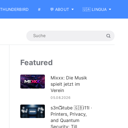
THUNDERBIRD
#
💬 ABOUT
🇺🇦 LINGUA
Featured
Mixxx: Die Musik
spielt jetzt im
Verein
05.08.2026
s3n📺tube 🇬🇧i11l ·
Printers, Privacy,
and Quantum
Security: Till