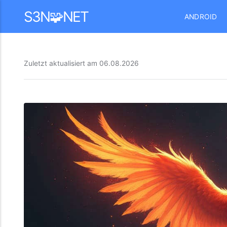
Mastodon
S3N🧩NET
ANDROID
Zuletzt aktualisiert am
06.08.2026