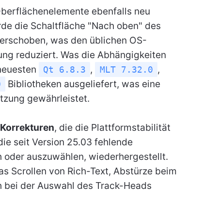
Oberflächenelemente ebenfalls neu
rde die Schaltfläche "Nach oben" des
 verschoben, was den üblichen OS-
ung reduziert. Was die Abhängigkeiten
 neuesten
,
,
Qt 6.8.3
MLT 7.32.0
Bibliotheken ausgeliefert, was eine
0
tzung gewährleistet.
 Korrekturen
, die die Plattformstabilität
ie seit Version 25.03 fehlende
en oder auszuwählen, wiederhergestellt.
as Scrollen von Rich-Text, Abstürze beim
n bei der Auswahl des Track-Heads