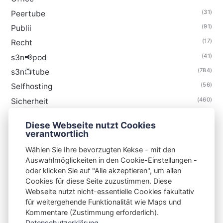
(31)
Peertube
(91)
Publii
(17)
Recht
(41)
s3n📢pod
(784)
s3n📺tube
(56)
Selfhosting
(460)
Sicherheit
(34)
Technik
Diese Webseite nutzt Cookies
(48)
Thunderbird
verantwortlich
Wählen Sie Ihre bevorzugten Kekse - mit den
Auswahlmöglickeiten in den Cookie-Einstellungen -
oder klicken Sie auf "Alle akzeptieren", um allen
Cookies für diese Seite zuzustimmen. Diese
S3N🧩NET
Webseite nutzt nicht-essentielle Cookies fakultativ
für weitergehende Funktionalität wie Maps und
Integrating Open-Source Blog Network (iOSBN)
#
Kommentare (Zustimmung erforderlich).
Impressum
Kontakt
Datenschutzerklärung
Datenschutzerklärung...