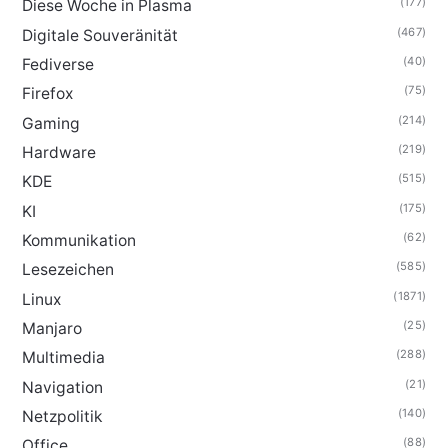
(177)
Diese Woche in Plasma
(467)
Digitale Souveränität
(40)
Fediverse
(75)
Firefox
(214)
Gaming
(219)
Hardware
(515)
KDE
(175)
KI
(62)
Kommunikation
(585)
Lesezeichen
(1871)
Linux
(25)
Manjaro
(288)
Multimedia
(21)
Navigation
(140)
Netzpolitik
(88)
Office