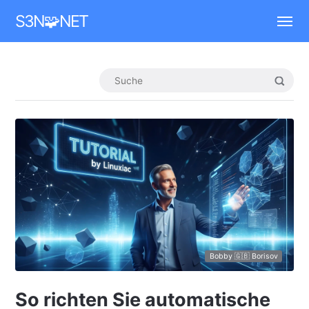
Mastodon
S3N🧩NET
Bobby 🇬🇧 Borisov
So richten Sie automatische