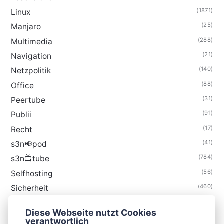
(1871)
Linux
(25)
Manjaro
(288)
Multimedia
(21)
Navigation
(140)
Netzpolitik
(88)
Office
(31)
Peertube
(91)
Publii
(17)
Recht
(41)
s3n📢pod
(784)
s3n📺tube
(56)
Selfhosting
(460)
Sicherheit
(34)
Technik
Diese Webseite nutzt Cookies
(48)
Thunderbird
verantwortlich