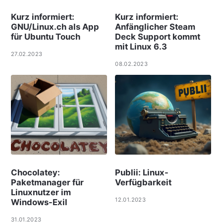
Kurz informiert:
Kurz informiert:
GNU/Linux.ch als App
Anfänglicher Steam
für Ubuntu Touch
Deck Support kommt
mit Linux 6.3
27.02.2023
08.02.2023
Chocolatey:
Publii: Linux-
Paketmanager für
Verfügbarkeit
Linuxnutzer im
12.01.2023
Windows-Exil
31.01.2023