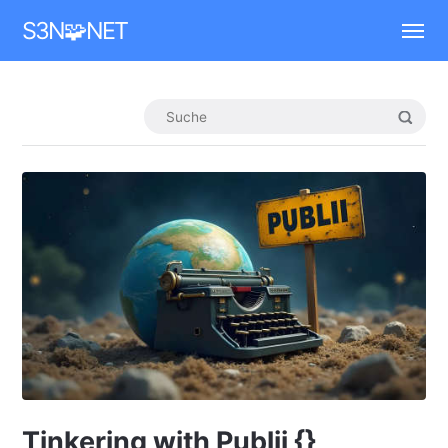
Mastodon
S3N🧩NET
Tinkering with Publii {}