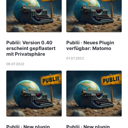
Publii: Version 0.40
Publii · Neues Plugin
erscheint gepflastert
verfügbar: Matomo
mit Privatsphäre
01.07.2022
09.07.2022
Publii · New plugin
Publii · New plugin