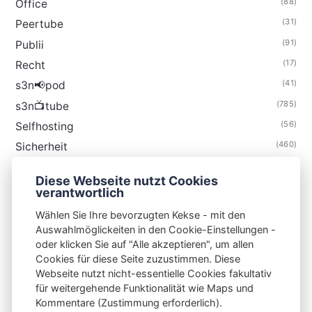
(88)
Office
(31)
Peertube
(91)
Publii
(17)
Recht
(41)
s3n📢pod
(785)
s3n📺tube
(56)
Selfhosting
(460)
Sicherheit
(35)
Technik
Diese Webseite nutzt Cookies
(48)
Thunderbird
verantwortlich
Wählen Sie Ihre bevorzugten Kekse - mit den
Auswahlmöglickeiten in den Cookie-Einstellungen -
oder klicken Sie auf "Alle akzeptieren", um allen
Cookies für diese Seite zuzustimmen. Diese
S3N🧩NET
Webseite nutzt nicht-essentielle Cookies fakultativ
für weitergehende Funktionalität wie Maps und
Integrating Open-Source Blog Network (iOSBN)
#
Kommentare (Zustimmung erforderlich).