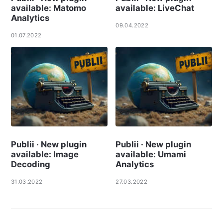
available: Matomo
available: LiveChat
Analytics
09.04.2022
01.07.2022
Publii · New plugin
Publii · New plugin
available: Image
available: Umami
Decoding
Analytics
31.03.2022
27.03.2022