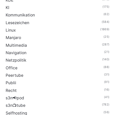
KDE
(175)
KI
(62)
Kommunikation
(584)
Lesezeichen
(1869)
Linux
(25)
Manjaro
(287)
Multimedia
(21)
Navigation
(140)
Netzpolitik
(88)
Office
(31)
Peertube
(91)
Publii
(16)
Recht
(41)
s3n📢pod
(782)
s3n📺tube
(56)
Selfhosting