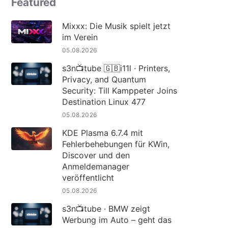
Featured
Mixxx: Die Musik spielt jetzt
im Verein
05.08.2026
s3n📺tube 🇬🇧i11l · Printers,
Privacy, and Quantum
Security: Till Kamppeter Joins
Destination Linux 477
05.08.2026
KDE Plasma 6.7.4 mit
Fehlerbehebungen für KWin,
Discover und den
Anmeldemanager
veröffentlicht
05.08.2026
s3n📺tube · BMW zeigt
Werbung im Auto – geht das