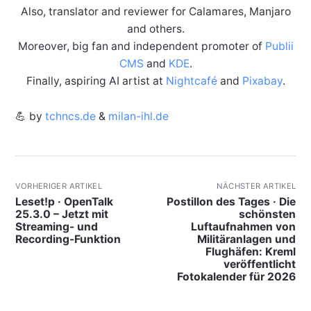
Also, translator and reviewer for Calamares, Manjaro
and others.
Moreover, big fan and independent promoter of
Publii
CMS
and
KDE
.
Finally, aspiring AI artist at
Nightcafé
and
Pixabay
.
💪 by
tchncs.de
&
milan-ihl.de
VORHERIGER ARTIKEL
NÄCHSTER ARTIKEL
Leset!p · OpenTalk
Postillon des Tages · Die
25.3.0 – Jetzt mit
schönsten
Streaming- und
Luftaufnahmen von
Recording-Funktion
Militäranlagen und
Flughäfen: Kreml
veröffentlicht
Fotokalender für 2026