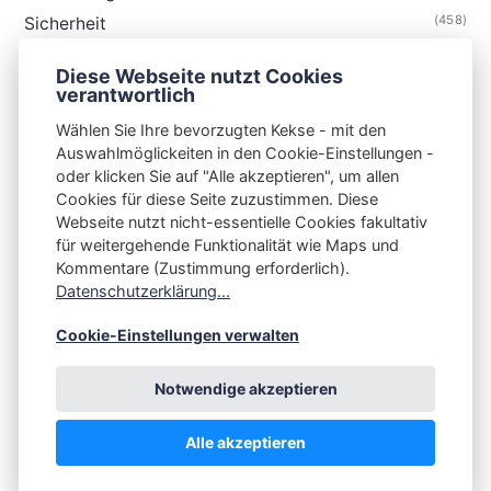
(458)
Sicherheit
(34)
Technik
Diese Webseite nutzt Cookies
(48)
Thunderbird
verantwortlich
Wählen Sie Ihre bevorzugten Kekse - mit den
Auswahlmöglickeiten in den Cookie-Einstellungen -
oder klicken Sie auf "Alle akzeptieren", um allen
Cookies für diese Seite zuzustimmen. Diese
S3N🧩NET
Webseite nutzt nicht-essentielle Cookies fakultativ
für weitergehende Funktionalität wie Maps und
Integrating Open-Source Blog Network (iOSBN)
#
Kommentare (Zustimmung erforderlich).
Datenschutzerklärung...
Impressum
Kontakt
Datenschutzerklärung
Beschwerden
Planet Publii
Cookie-Einstellungen verwalten
Notwendige akzeptieren
Alle akzeptieren
💪
by
☕ ❤️
&
Publii CMS