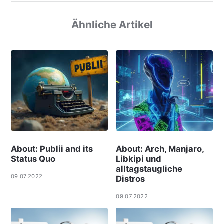
Ähnliche Artikel
About: Publii and its
About: Arch, Manjaro,
Status Quo
Libkipi und
alltagstaugliche
09.07.2022
Distros
09.07.2022