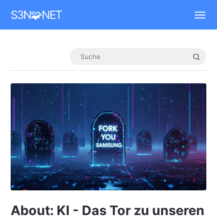
Mastodon
S3N🧩NET
About: KI - Das Tor zu unseren