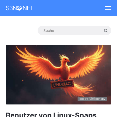
Mastodon
S3N🧩NET
Bobby 🇬🇧 Borisov
Benutzer von Linux-Snaps