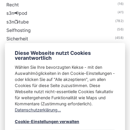
(16)
Recht
(41)
s3n📢pod
(782)
s3n📺tube
(56)
Selfhosting
(458)
Sicherheit
(34)
Technik
Diese Webseite nutzt Cookies
(48)
Thunderbird
verantwortlich
Wählen Sie Ihre bevorzugten Kekse - mit den
Auswahlmöglickeiten in den Cookie-Einstellungen -
oder klicken Sie auf "Alle akzeptieren", um allen
Cookies für diese Seite zuzustimmen. Diese
S3N🧩NET
Webseite nutzt nicht-essentielle Cookies fakultativ
für weitergehende Funktionalität wie Maps und
Integrating Open-Source Blog Network (iOSBN)
#
Kommentare (Zustimmung erforderlich).
Impressum
Kontakt
Datenschutzerklärung
Datenschutzerklärung...
Beschwerden
Planet Publii
Cookie-Einstellungen verwalten