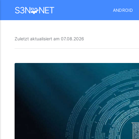
Mastodon
S3N🧩NET
ANDROID
Zuletzt aktualisiert am
07.08.2026