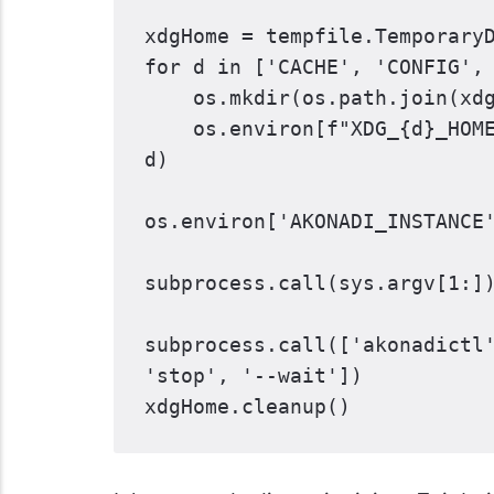
xdgHome
=
tempfile
.
Temporary
for
d
in
[
'CACHE'
,
'CONFIG'
,
os
.
mkdir
(
os
.
path
.
join
(
xd
os
.
environ
[
f
"XDG_
{
d
}
_HOM
d
)
os
.
environ
[
'AKONADI_INSTANCE
subprocess
.
call
(
sys
.
argv
[
1
:]
subprocess
.
call
([
'akonadictl
'stop'
,
'--wait'
])
xdgHome
.
cleanup
()