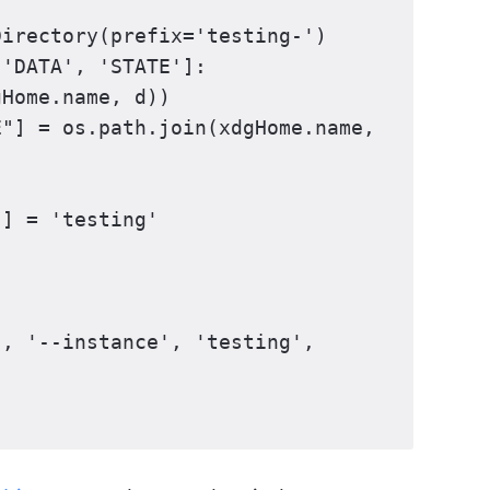
Directory
(
prefix
=
'testing-'
)
'DATA'
,
'STATE'
]:
gHome
.
name
,
d
))
E"
]
=
os
.
path
.
join
(
xdgHome
.
name
,
'
]
=
'testing'
)
'
,
'--instance'
,
'testing'
,