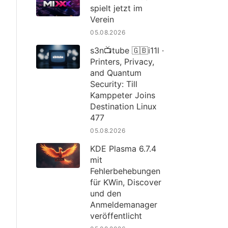
spielt jetzt im
Verein
05.08.2026
s3n📺tube 🇬🇧i11l ·
Printers, Privacy,
and Quantum
Security: Till
Kamppeter Joins
Destination Linux
477
05.08.2026
KDE Plasma 6.7.4
mit
Fehlerbehebungen
für KWin, Discover
und den
Anmeldemanager
veröffentlicht