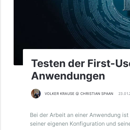
Testen der First-U
Anwendungen
VOLKER KRAUSE 😛 CHRISTIAN SPAAN
23.01
Bei der Arbeit an einer Anwendung ist
seiner eigenen Konfiguration und seine