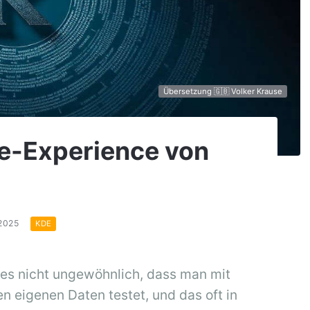
Übersetzung 🇬🇧 Volker Krause
se-Experience von
.2025
KDE
 es nicht ungewöhnlich, dass man mit
n eigenen Daten testet, und das oft in