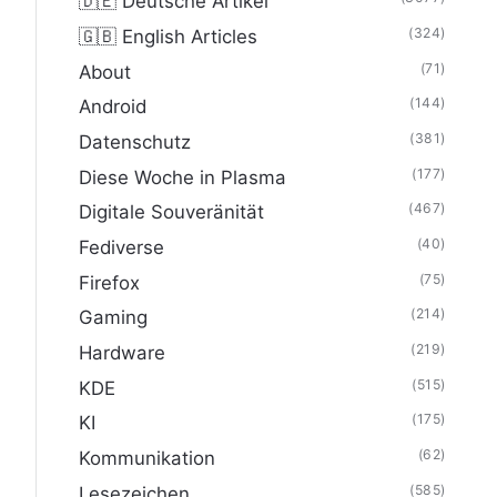
🇩🇪 Deutsche Artikel
(324)
🇬🇧 English Articles
(71)
About
(144)
Android
(381)
Datenschutz
(177)
Diese Woche in Plasma
(467)
Digitale Souveränität
(40)
Fediverse
(75)
Firefox
(214)
Gaming
(219)
Hardware
(515)
KDE
(175)
KI
(62)
Kommunikation
(585)
Lesezeichen