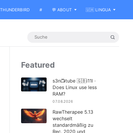
THUNDERBIRD
#
💬 ABOUT
🇺🇦 LINGUA
Featured
s3n📺tube 🇬🇧i11l ·
Does Linux use less
RAM?
07.08.2026
RawTherapee 5.13
wechselt
standardmäßig zu
Rec. 2020 und