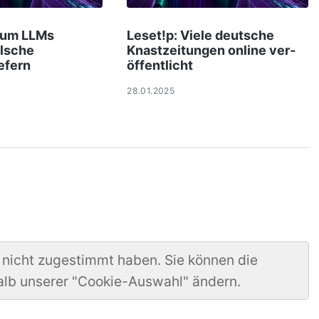
rum LLMs
Leset!p: Viele deut­sche
lsche
Knast­zei­tungen online ver­
efern
öf­f­ent­licht
28.01.2025
 nicht zugestimmt haben. Sie können die
alb unserer "Cookie-Auswahl" ändern.