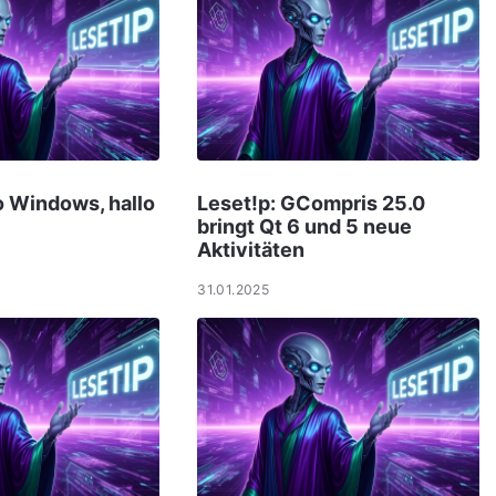
o Windows, hallo
Leset!p: GCompris 25.0
bringt Qt 6 und 5 neue
Aktivitäten
31.01.2025