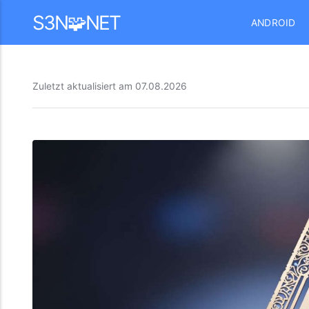
Mastodon
S3N🧩NET
ANDROID
Zuletzt aktualisiert am
07.08.2026