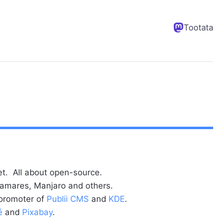
Tootata
t. All about open-source.
alamares, Manjaro and others.
 promoter of
Publii CMS
and
KDE
.
é
and
Pixabay
.