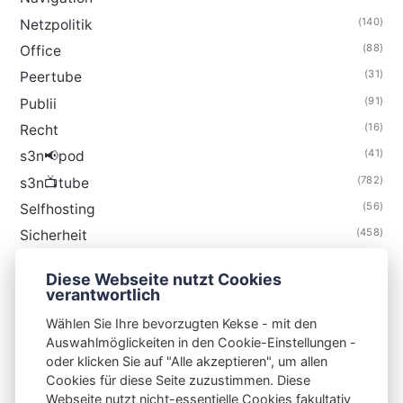
(140)
Netzpolitik
(88)
Office
(31)
Peertube
(91)
Publii
(16)
Recht
(41)
s3n📢pod
(782)
s3n📺tube
(56)
Selfhosting
(458)
Sicherheit
(34)
Technik
Diese Webseite nutzt Cookies
(48)
Thunderbird
verantwortlich
Wählen Sie Ihre bevorzugten Kekse - mit den
Auswahlmöglickeiten in den Cookie-Einstellungen -
oder klicken Sie auf "Alle akzeptieren", um allen
Cookies für diese Seite zuzustimmen. Diese
S3N🧩NET
Webseite nutzt nicht-essentielle Cookies fakultativ