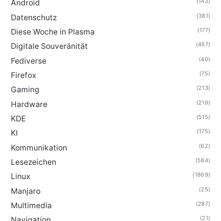
(143)
Android
(381)
Datenschutz
(177)
Diese Woche in Plasma
(467)
Digitale Souveränität
(40)
Fediverse
(75)
Firefox
(213)
Gaming
(219)
Hardware
(515)
KDE
(175)
KI
(62)
Kommunikation
(584)
Lesezeichen
(1869)
Linux
(25)
Manjaro
(287)
Multimedia
(21)
Navigation