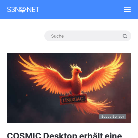
Mastodon
S3N🧩NET
Bobby Borisov
COSMIC Desktop erhält eine