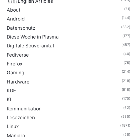
🇬🇧 English Articles
(71)
About
(144)
Android
(382)
Datenschutz
(177)
Diese Woche in Plasma
(467)
Digitale Souveränität
(40)
Fediverse
(75)
Firefox
(214)
Gaming
(219)
Hardware
(515)
KDE
(175)
KI
(62)
Kommunikation
(585)
Lesezeichen
(1871)
Linux
(25)
Manjaro