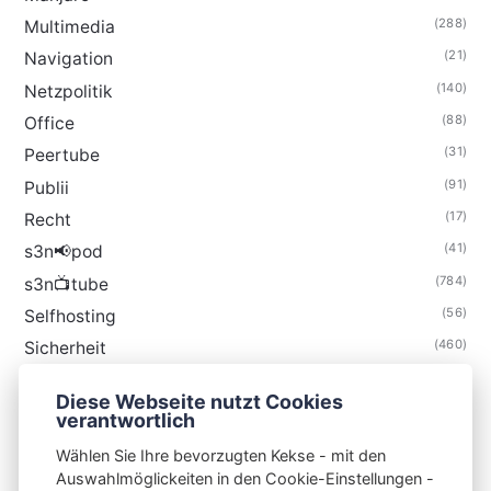
(288)
Multimedia
(21)
Navigation
(140)
Netzpolitik
(88)
Office
(31)
Peertube
(91)
Publii
(17)
Recht
(41)
s3n📢pod
(784)
s3n📺tube
(56)
Selfhosting
(460)
Sicherheit
(34)
Technik
Diese Webseite nutzt Cookies
(48)
Thunderbird
verantwortlich
Wählen Sie Ihre bevorzugten Kekse - mit den
Auswahlmöglickeiten in den Cookie-Einstellungen -