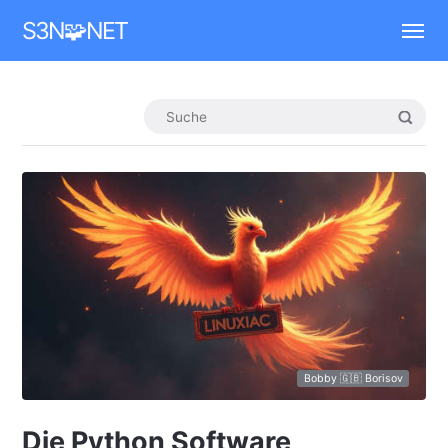
Mastodon
S3N🧩NET
Bobby 🇬🇧 Borisov
Die Python Software