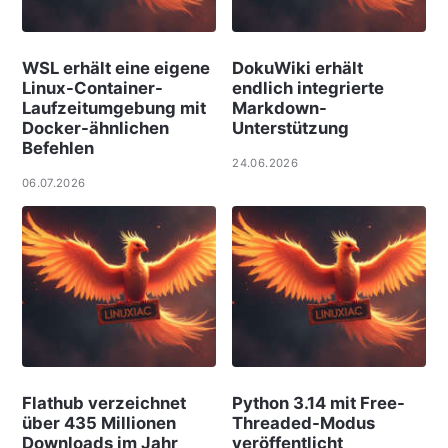
WSL erhält eine eigene
DokuWiki erhält
Linux-Container-
endlich integrierte
Laufzeitumgebung mit
Markdown-
Docker-ähnlichen
Unterstützung
Befehlen
24.06.2026
06.07.2026
Flathub verzeichnet
Python 3.14 mit Free-
über 435 Millionen
Threaded-Modus
Downloads im Jahr
veröffentlicht