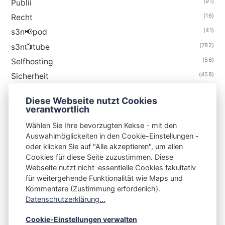
(91)
Publii
(16)
Recht
(41)
s3n📢pod
(782)
s3n📺tube
(56)
Selfhosting
(458)
Sicherheit
(34)
Technik
Diese Webseite nutzt Cookies
(48)
Thunderbird
verantwortlich
Wählen Sie Ihre bevorzugten Kekse - mit den
Auswahlmöglickeiten in den Cookie-Einstellungen -
oder klicken Sie auf "Alle akzeptieren", um allen
Cookies für diese Seite zuzustimmen. Diese
S3N🧩NET
Webseite nutzt nicht-essentielle Cookies fakultativ
für weitergehende Funktionalität wie Maps und
Integrating Open-Source Blog Network (iOSBN)
#
Kommentare (Zustimmung erforderlich).
Impressum
Kontakt
Datenschutzerklärung
Datenschutzerklärung...
Beschwerden
Planet Publii
Cookie-Einstellungen verwalten