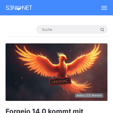
Mastodon
S3N🧩NET
Bobby 🇬🇧 Borisov
Forgejo 14.0 kommt mit