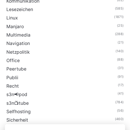
Kommunikation
(585)
Lesezeichen
(1871)
Linux
(25)
Manjaro
(288)
Multimedia
(21)
Navigation
(140)
Netzpolitik
(88)
Office
(31)
Peertube
(91)
Publii
(17)
Recht
(41)
s3n📢pod
(784)
s3n📺tube
(56)
Selfhosting
(460)
Sicherheit
(34)
Technik