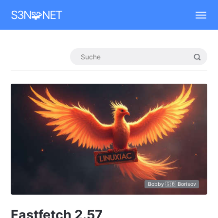
Mastodon
S3N🧩NET
Bobby 🇬🇧 Borisov
Fastfetch 2.57