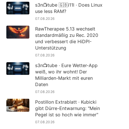
s3n📺tube 🇬🇧i11l · Does Linux
use less RAM?
07.08.2026
RawTherapee 5.13 wechselt
standardmäßig zu Rec. 2020
und verbessert die HiDPI-
Unterstützung
07.08.2026
s3n📺tube · Eure Wetter-App
weiß, wo ihr wohnt! Der
Milliarden-Markt mit euren
Daten
07.08.2026
Postillon Extrablatt · Kubicki
gibt Dürre-Entwarnung: "Mein
Pegel ist so hoch wie immer"
07.08.2026