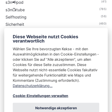
(41)
s3n📢pod
(785)
s3n📺tube
(56)
Selfhosting
(460)
Sicherheit
(35)
Technik
Diese Webseite nutzt Cookies
(48)
Thunderbird
verantwortlich
Wählen Sie Ihre bevorzugten Kekse - mit den
Auswahlmöglickeiten in den Cookie-Einstellungen -
oder klicken Sie auf "Alle akzeptieren", um allen
Cookies für diese Seite zuzustimmen. Diese
S3N🧩NET
Webseite nutzt nicht-essentielle Cookies fakultativ
für weitergehende Funktionalität wie Maps und
Integrating Open-Source Blog Network (iOSBN)
#
Kommentare (Zustimmung erforderlich).
Impressum
Kontakt
Datenschutzerklärung
Datenschutzerklärung...
Beschwerden
Planet Publii
Cookie-Einstellungen verwalten
Notwendige akzeptieren