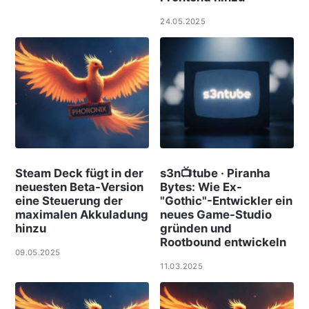
24.05.2025
Steam Deck fügt in der
s3n📺tube · Piranha
neuesten Beta-Version
Bytes: Wie Ex-
eine Steuerung der
"Gothic"-Entwickler ein
maximalen Akkuladung
neues Game-Studio
hinzu
gründen und
Rootbound entwickeln
09.05.2025
11.03.2025