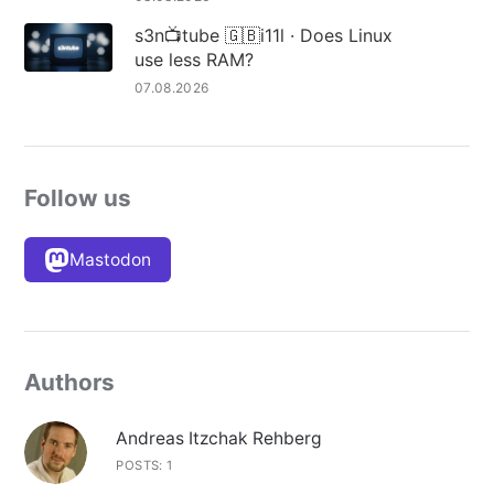
s3n📺tube 🇬🇧i11l · Does Linux
use less RAM?
07.08.2026
Follow us
Mastodon
Authors
Andreas Itzchak Rehberg
POSTS: 1