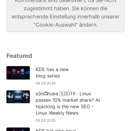
Kommentare sind deaktiviert, da Sie nicht
zugestimmt haben. Sie können die
entsprechende Einstellung innerhalb unserer
"Cookie-Auswahl" ändern.
Featured
KDE has a new
blog series
08.08.2026
s3n📺tube 🇬🇧i11l · Linux
passes 10% market share? AI
hijacking is the new SEO -
Linux Weekly News
08.08.2026
KDE hat eine neue