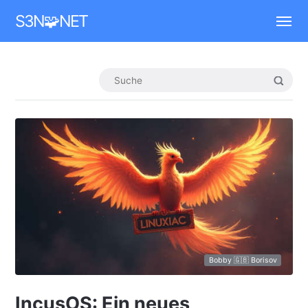
Mastodon
S3N🧩NET
Bobby 🇬🇧 Borisov
IncusOS: Ein neues