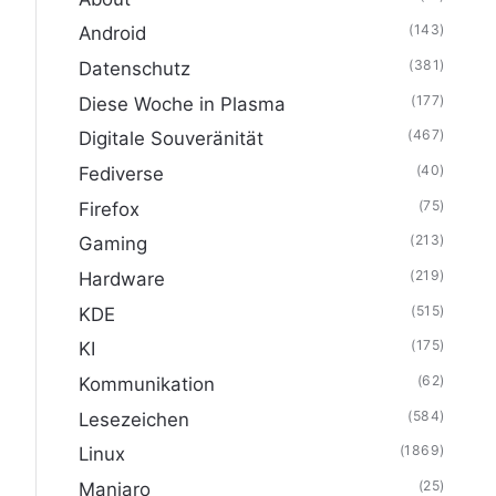
(143)
Android
(381)
Datenschutz
(177)
Diese Woche in Plasma
(467)
Digitale Souveränität
(40)
Fediverse
(75)
Firefox
(213)
Gaming
(219)
Hardware
(515)
KDE
(175)
KI
(62)
Kommunikation
(584)
Lesezeichen
(1869)
Linux
(25)
Manjaro