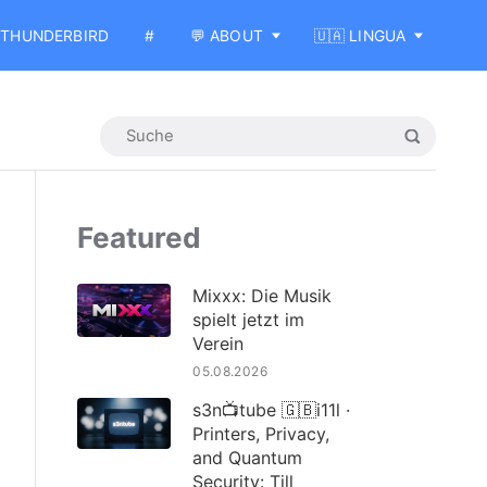
THUNDERBIRD
#
💬 ABOUT
🇺🇦 LINGUA
Featured
Mixxx: Die Musik
spielt jetzt im
Verein
05.08.2026
s3n📺tube 🇬🇧i11l ·
Printers, Privacy,
and Quantum
Security: Till