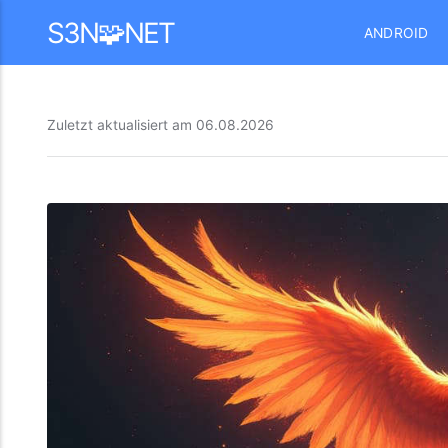
Mastodon
S3N🧩NET
ANDROID
Zuletzt aktualisiert am
06.08.2026