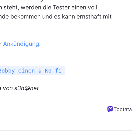
n steht, werden die Tester einen voll
ände bekommen und es kann ernsthaft mit
er
Ankündigung
.
Bobby einen ☕ Ko-fi
e von s3n🧩net
Tootata